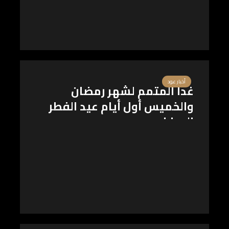
أخبار عود
غدا المتمم لشهر رمضان
والخميس أول أيام عيد الفطر
المبارك