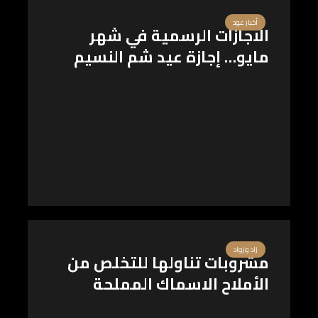
أخبار عود
الاجازات الرسمية في شهر
مايو… إجازة عيد شم النسيم
زاد وزواد
مشروبات تناولها للتخلص من
الأملاح الاسماك المملحة