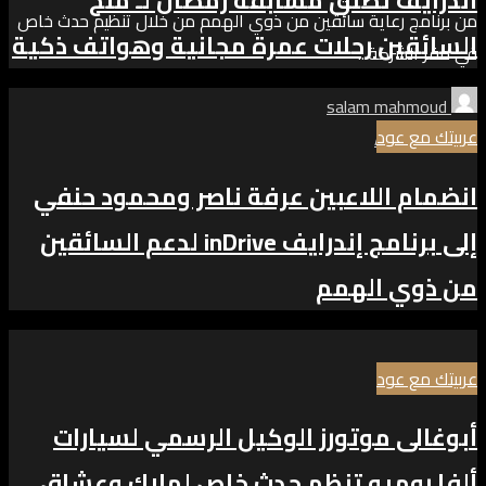
اندرايف تطلق مسابقة رمضان لـ منح
من برنامج رعاية سائقين من ذوي الهمم من خلال تنظيم حدث خاص
السائقين رحلات عمرة مجانية وهواتف ذكية
في مقر الشركة...
salam mahmoud
عربيتك مع عود
Add comment
انضمام اللاعبين عرفة ناصر ومحمود حنفي
إلى برنامج إندرايف inDrive لدعم السائقين
من ذوي الهمم
عربيتك مع عود
أبوغالى موتورز الوكيل الرسمي لسيارات
ألفا روميو تنظم حدث خاص لملاك وعشاق