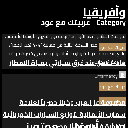
وأفريقيا
Category - عربيتك مع عود
في حدث استثنائي يعد الأول من نوعه في الشرق الأوسط وأفريقيا،
استضاف سكي مصر النسخة الثانية من فعالية “4×4 تحت الصفر”،
عربيتك مع عود
والتي نظمت تحت رعاية وزارة الشباب والرياضة، في خطوة تهدف
ماذا تفعل عند غرق سيارتي بمياة الامطار
إلى دعم الرياضات...
Omarmahdy
Add comment
عربيتك مع عود
مجموعة عز العرب وكيلاً حصرياً لعلامة
عربيتك مع عود
سمارت الألمانية لتوزيع السيارات الكهربائية
چيلي أبوغالي موتورز
الفاخرة في السوق المصري