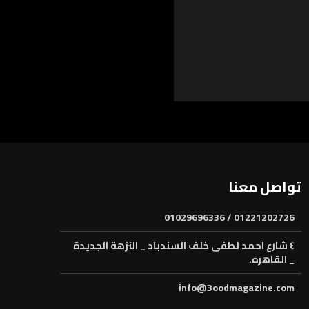
تواصل معنا
01221202726 / 01029696336
٤ شارع احمد لطفى خلف السندباد _ النزهة الجديدة
_ القاهره.
info@3oodmagazine.com