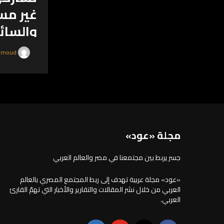
غير مس
والسائ
أعلنت شركة
salam mahmoud
منصة وطنية 
النقل الذكي، 
العالمية، مع
مجلة «عود»
جسر يربط بين مجتمعنا في مصر والعالم العربي
«عود» مجلة عربية تهدف إلى ربط المجتمع المصري بالعالم
العربي من خلال نشر المقالات والتقارير والأخبار التي تهمّ القارئ
العربي.