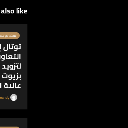
also like
عربيتك مع عود
‎توتال 
التعاون
لتزويد
ب
عالية ا
‎وقعت شركة 
Omarmahdy
تجديد اتفاق
الوكيل الحص
Quartz ، في خطوة تؤكد التزام الشركتين بتقديم...