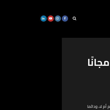
انًا
أم لا، ودائما