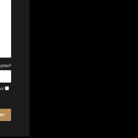
الموقع ا
احف