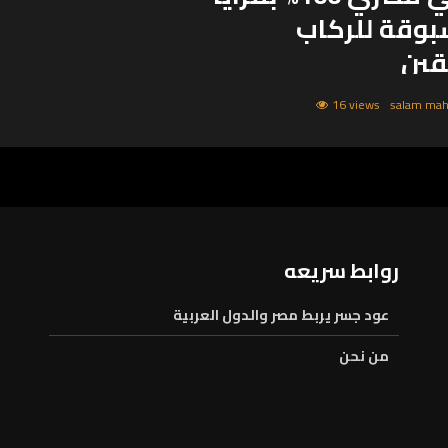
بوقة للركاب
قين
 إيجي كاب عن الانطلاق الرسمي
16 views
لأول تطبيق نقل تشاركي مصري 100%، ليكون
متكاملة تقدم حلولًا عملية في سوق
وتوفر بديلًا محليًا قويًا للتطبيقات
تمدة على الكوادر...
روابط سريعه
عود جسر يربط مصر والدول العربية
من نحن