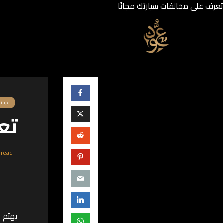
تعرف على مخالفات سيارتك مجانًا
عربيت
تع
 read
يهتم ا