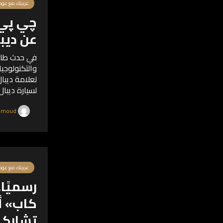
عربيتك مع عود
چي پي 
عن ديبال S05 ف
في حدث طال 
والتكنولوجي
لعلامة ديبا
التصميم العص
المتطور، في.
salam mahmoud
عربيتك مع عود
رسميًا.
كاب» أ