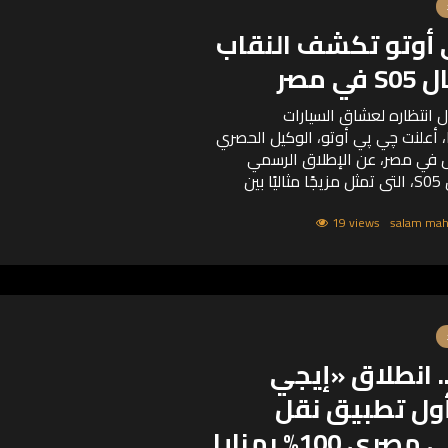
أوتو تكشف النقاب
ي مصر
انتظاره لعشاق السيارات
ا، أعلنت چي پي أوتو، الوكيل الحصري
ل في مصر، عن الإطلاق الرسمي
لسيارة ديبال S05، التي تمثل مزيجًا مثاليًا بين
ري، والتقنيات الذكية، والأداء
..
19 views
. انطلاق «إيجي
ول تطبيق نقل
تشاركي مصري 100% بمزايا