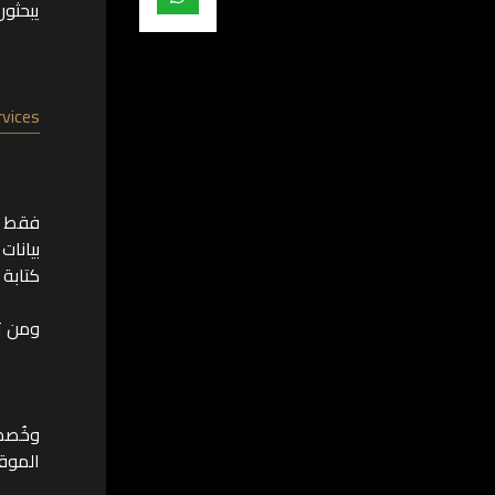
يبحثون
rvices
فقط ي
بيانات
كتابة 
ومن ثم
وخُصص
الموقع