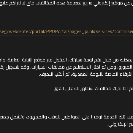
 عن موقع إلكتروني سريع لمعرفة هذه المخالفات حتى لا تتراكم عليه
v.eg/webcenter/portal/PPOPortal/pages_publicservices/trafficse
مكنك من خلال رقم لوحة سيارتك، الدخول عبر موقع النيابة العامة، و
 المرورو، ومن ثم اختار الاستعلام عن مخالفات السيارات، وقم بتسجيل رقم
الأرقام الخاصة باللوحة المعدنية، ثم أكتب الاحرف.
 اذا لديك مخالفات ستظهر لك على الفور.
ت تلك الخدمة توفيرا على المواطنين للوقت والمجهود، وتشمل جميع 
 الإلكتروني.