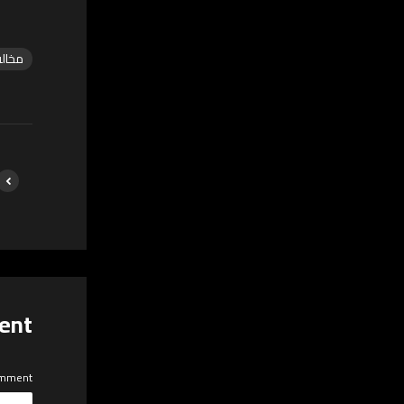
مخالف
ent
mment