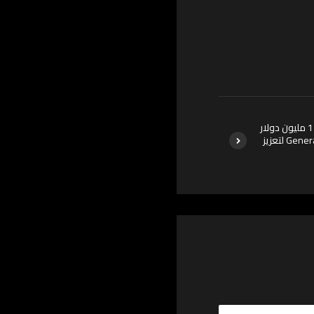
اندرايف تحصل على 150 مليون دولار
إضافية من General Catalyst لتعزيز