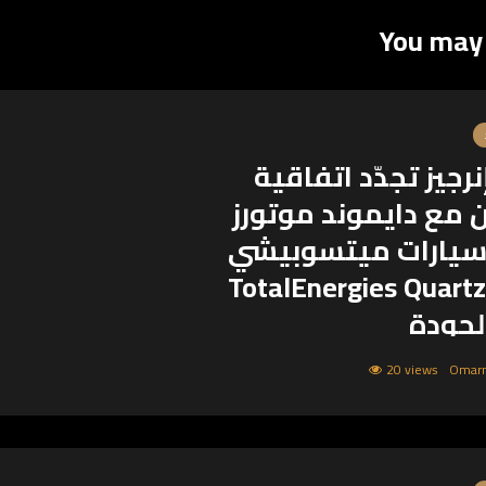
You may 
إنرجيز تجدّد اتفاقية
 مع دايموند موتورز
 سيارات ميتسوبيشي
زيوت TotalEnergies Quartz
لجودة
توتال إنرجيز للتسويق إيجيبت عقد
20 views
ية التعاون مع شركة دايموند موتورز،
ري لسيارات ميتسوبيشي في مصر،
وذلك لتوفير زيوت محركات السياراتTotalEnergies