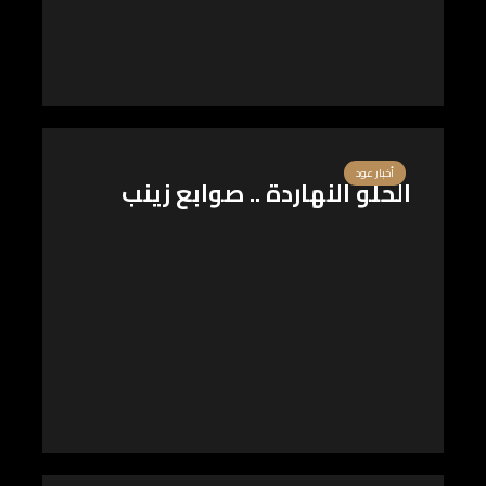
أخبار عود
الحلو النهاردة .. صوابع زينب