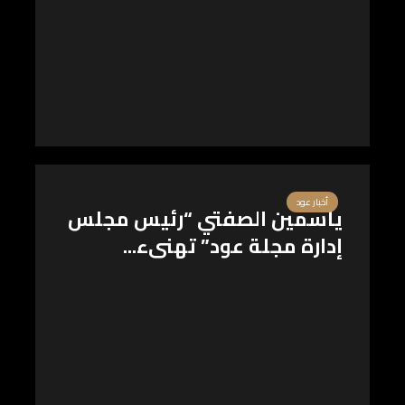
أخبار عود
ياسمين الصفتي “رئيس مجلس
إدارة مجلة عود” تهنىء...