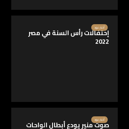
أخبار عود
إحتفالات رأس السنة في مصر
2022
أخبار عود
صوت منير يودع أبطال الواحات