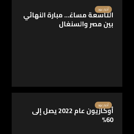
أخبار عود
التاسعة مساءً… مبارة النهائي
بين مصر والسنغال
أخبار عود
أوكازيون عام 2022 يصل إلى
60%