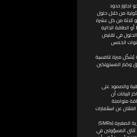
و تجاوز حدود
أولية من خلال حلول
ى أن نحو ثلاثة من كل عشرة
يعتمدون فعلياً حلول الطاقة الذاتية حالياً، فيما يعتزم 39% تطبيق حلول BTM أو الطاقة الذاتية
الحلول في تقليص
سنوات الخمس
ة يُشكّل ميزة تنافسية
فق وكبار المستهلكين
وقية والصمود على
 و73% من مسؤولي مراكز البيانات أن
طاقة متواصلة
الفئتان عن استثمارات
كما يتفق المعنيون على أن الحلول بعيدة المدى كالمفاعلات النووية المعيارية الصغيرة (SMRs)
ن ثلثي المسؤولين في