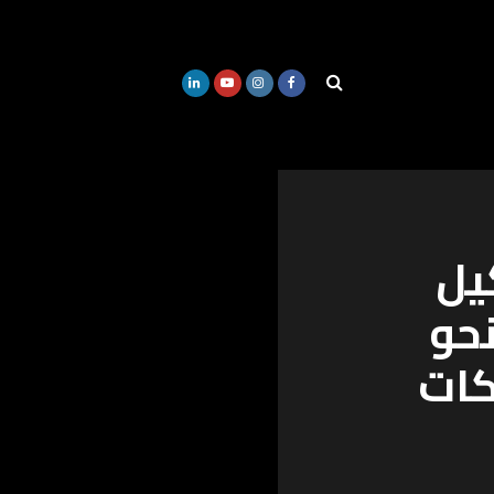
يل
نحو
كات