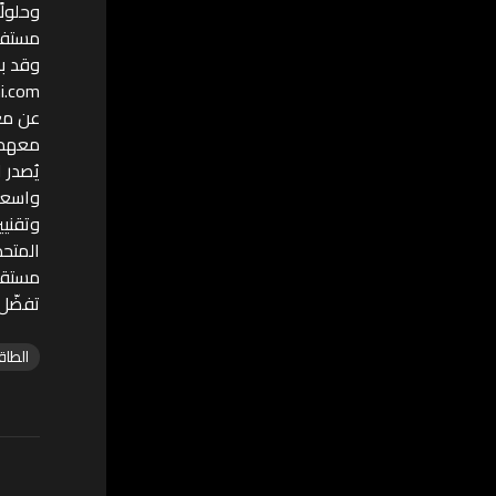
وحلولً
مستفيد
وقد بلغت 
ni.com
عن مع
معهد أ
يُصدر 
واسعة 
وتقنيي
المتحد
مستقلي
تفضّل بزيارتنا على: 
الطاق