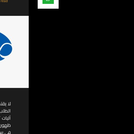
 read
لا يقت
الطلب 
آليات 
ظهور ط
في رسم