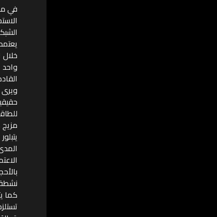
في موا
الاستخ
خلال 
واحد 
القادم
حقيقية
للطاقة
مزيج ط
يتبلور
الاعتم
بالأحج
نشطة في 
تستلزم