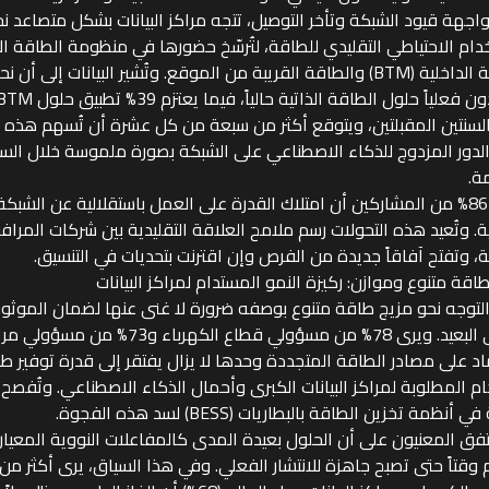
جهة قيود الشبكة وتأخر التوصيل، تتجه مراكز البيانات بشكل متصاعد نح
دام الاحتياطي التقليدي للطاقة، لتُرسّخ حضورها في منظومة الطاقة ال
الشبكة الداخلية (BTM) والطاقة القريبة من الموقع. وتُشير البيانات إل
السنتين المقبلتين، ويتوقع أكثر من سبعة من كل عشرة أن تُسهم هذه 
الدور المزدوج للذكاء الاصطناعي على الشبكة بصورة ملموسة خلال ال
ة.
ويرى 86% من المشاركين أن امتلاك القدرة على العمل باستقلالية عن الشبك
. وتُعيد هذه التحولات رسم ملامح العلاقة التقليدية بين شركات المرا
، وتفتح آفاقاً جديدة من الفرص وإن اقترنت بتحديات في التنسيق.
اقة متنوع وموازن: ركيزة النمو المستدام لمراكز البيانات
 التوجه نحو مزيج طاقة متنوع بوصفه ضرورة لا غنى عنها لضمان الموث
المدى البعيد. ويرى 78% من مسؤولي قطاع الكهرباء
اد على مصادر الطاقة المتجددة وحدها لا يزال يفتقر إلى قدرة توفير 
ام المطلوبة لمراكز البيانات الكبرى وأحمال الذكاء الاصطناعي. وتُفصح 
أنظمة تخزين الطاقة بالبطاريات (BESS) لسد هذه الفجوة.
 وقتاً حتى تصبح جاهزة للانتشار الفعلي. وفي هذا السياق، يرى أكثر م