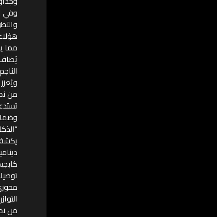
وجداول
والتطو
هؤلاء 
مما يس
الناجم
ويُعزز
من نصف
تستدعي
وضمان 
“الذكا
يكشف 
دينامي
كابجيم
توصيل
محوري
التواز
من نمو