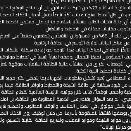
 زمنية متحركة لتوافر الشبكة والاتصال بها.
وفي السياق ذاته، يُشير 77% من شركات المرافق إلى أن نماذج التوقع 
ير، في ظل أنماط استهلاك باتت أكثر تنوعاً بفعل أحمال الذكاء الاصطنا
أن إدارة تقلبات الطلب ستستأثر باهتمام متزايد على مستوى تخطيط الم
توجب مقاربات محدّثة في التخطيط والتشغيل.
يُضاف إلى ذلك أن 68% من المسؤولين التنفيذيين يتوقعون ضغطاً على ا
 عن مراكز البيانات لوتيرة التوسع في الطاقة الإنتاجية.
 التركّز الجغرافي لمراكز البيانات هذا التوجه نحو إعادة هيكلة الشبكات الم
 المسؤولين تمركز الأحمال بوصفه اعتباراً رئيسياً في تخطيط موثوقية
 التجمعات الكبرى من المنشآت عالية الكثافة استثمارات موجّهة لتعزي
كفاءة تخطيط البنية التحتية.
ء الاصطناعي يُعيد تشكيل منظومات الكهرباء بما يتخطى بكثير مجرد ال
عن قيود هيكلية في طاقة الشبكة والتخطيط وتوافر الطاقة، فيما يج
كية وأصعب توقعاً”، قالت كلير جوتييه، الرئيسة العالمية لقطاع الطاقة
يني. “لم يعد السؤال يقتصر على الكمية المطلوبة من الطاقة، بل امتد
ها بشكل موثوق، في المكان المناسب والوقت المطلوب. وتضطلع شركا
 بوصفها مُنسّقاً للمنظومة بأسرها، من خلال توظيف رؤى الذكاء الاص
ن بين موارد الشبكة وموارد العملاء، وتسريع الطاقة القابلة للتسليم، وتم
 مراكز البيانات.”