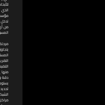
للأبحا
تدخل م
من أي 
المسؤو
مرحلة 
يتجاوز
المستم
منها إ
دقة وت
يستوج
تحديد 
الشبكة
مراكز 