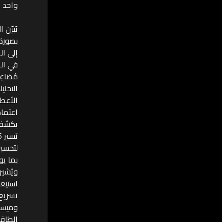
واحد ا
يُبيّن
إلى ال
في الم
مُضاعِ
الأعطا
اعتماد
لتحسين
بما يو
ويُشير 
استيعا
تسريع 
وميسو
الطاقة