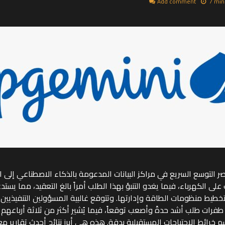
Add comment
7 min
صر التوسع السريع في مراكز البيانات المدعومة بالذكاء الاصطناعي إلى 
على الكهرباء، فيما يغدو التنبؤ بهذا الطلب أمراً بالغ التعقيد، مما يست
تخطيط منظومات الطاقة وإدارتها. وتتوقع غالبية المسؤولين التنفيذيين
فرات طلب أشد حدةً وأصعب توقعاً، فيما يُشير أكثر من ثلاثة أرباعهم 
 خرائط الاحتياجات المستقبلية بدقة. هذه هي أبرز نتائج أحدث تقارير م