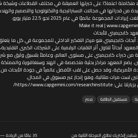
ا متكاملة اعتمادًا على خبرتها العميقة في مختلف القطاعات وشبكة شر
ة من قدراتها في مجالات الاستراتيجية والتكنولوجيا والتصميم والهند
إيرادات المجموعة عالميًا في عام 2025 نحو 22.5 مليار يورو.
Make it real | www.capgemi
هد كابجيميني للأبحاث
بحاث كابجيميني هو مركز التفكير الداخلي للمجموعة في كل ما يتعلق 
المعهد أبحاثاً تتناول أثر التقنيات الرقمية على الشركات الكبرى التقليدية
من خبراء كابجيميني على مستوى العالم، وعاملاً بتنسيق وثيق مع شرك
ن. يضم المعهد مراكز بحثية متخصصة في الهند وسنغافورة والمملكة ا
ة الأمريكية، وقد حصل على لقب الأفضل عالمياً في جودة الأبحاث من ق
ن لست مرات متتالية، وهو إنجاز غير مسبوق في المجال.
https://www.capgemini.com/researchinstitute/
ة
مستقبل الطاقة
مصر
شنايدر إلكتريك تطلق المرحلة الثانية من
35 عامًا من الريادة 