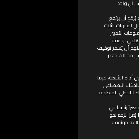
ي آنٍ واحد
ُرجَّح أن يرتفع
باء خلال السنوات الثلاث
علومات الأخرى.
صطناعي بوصفه
منهم أن يُسفر توظيف
تقدمة المدعومة بالذكاء الاصطناعي عن تحسينات تتخطى 10% في مجالات خفض
 تحسين أداء الشبكة، فيما
 بالذكاء الاصطناعي
اء اللحظي للمنظومة
غيراً رئيسياً في
ُعزز الزخم نحو
 طاقة موثوقة