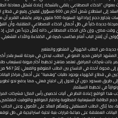
ث بعنوان “الذكاء الاصطناعي يلتقي بالشبكة: إعادة تشكيل معادلة الطاقة
الذي استند إلى استطلاع شمل أكثر من 600 مسؤول تنفيذي رفيع 
مؤسسات يتجاوز حجم إيراداتها السنوية 500 مليون دولار. يكش
رحلة جديدة كلياً في ظل أحمال الذكاء الاصطناعي المتقلبة، وأن التنب
وقت مضى، وإن كان الذكاء الاصطناعي ذاته يُمثّل جزءاً من الحل، إذ 
لين أن يُفتح الباب أمام مكاسب كبيرة في الكفاءة والأداء التشغيلي.
جديدة من الطلب الكهربائي المتطور والمتغير
 المشهد الراهن مجرد النمو في الطلب، ليدخل في مرحلة تتسم بقدر أكبر
ر. باتت شركات المرافق تعتمد مناهج تخطيط أكثر مرونة لاستيعاب طلب
التقرير إلى فجوة آخذة في 
لى طريق مسدود دون أن تتحول إلى احتياج فعلي، مما يدفع نحو تطوير 
وازناً في تخطيط الاستثمار.
ب هذا الواقع إعادة النظر في آليات تخصيص رأس المال؛ فشركات المر
حجم الطاقة الاستيعابية المطلوبة واختيار المواقع والتوقيت الملائمين 
، بما يُلبّي الطلب المستقبلي ويُعظّم العائد على الأصول. وعلى الجان
البيانات العملاقة على صياغة قرارات بنية تحتية استراتيجية في ظل تو