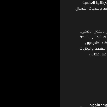
كائها العالمية،
سة وعمليات الأعمال.
بالتحول الرقمي.
، مستنداً إلى شبكة
اء أكاديميين
لمتحدة والولايات
ِبل محللين
—واحة للأجهزة