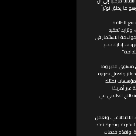
الطبيعي يظل حلاً انتقالياً مرحلياً إلى أن
و ما يخلق توتراً
وسيع الطاقة
 وتزايد تعقيد
مواءمة الاستثمار في
؛ بهدف إدارة حجم
دامة.”
تنفيذياً رفيعاً (على مستوى مدير وما
ن مؤسسات تتجاوز إيراداتها السنوية 500 مليون دولار وتعمل بصورة
 تنفيذياً رفيعاً في مؤسسات تمتلك
 بإيرادات تفوق 250 مليون دولار. مثّل المشاركون 21 دولة عبر أمريكا
استطلاع العالمي في
كاء الاصطناعي، وتعمل
لبشرية. وبخبرة تمتد
م المجموعة أكثر من 420 ألف موظف في أكثر من 50 دولة، وتقدّم خدمات