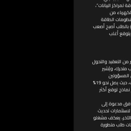
 لمراكز البيانات”،
في قطاع الكهرباء من
ف التقرير أن منظومات الطاقة
ؤ بالطلب أصبح أصعب
يتوقع أغلب
 من التعقيد والتحول
 متحرك، ويُشير
الاتساع بين الطلب المتوقع والفعلي: يُقرّ 67% من المسؤولين
التنفيذيين في قطاع الكهرباء بوجود طلبات “وهمية” على أحمال مراكز البيانات، حيث يصل نحو 19%
نماذج توقع أكثر
افق مدعوة إلى
لاستثمارات تحديث
ب الآخر، يعكف مشغلو
قعات طلب متطورة