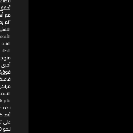
تُحقق 
مع أهد
“لم يع
الاستي
الأنظم
البنية
الطلب 
منهجي
الشمال
يناير 2026.
نبذة ع
تُعد ك
على تح