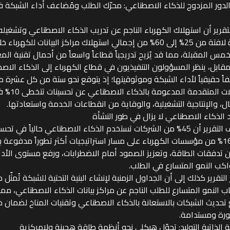
لدور المزدوج للذكاء الاصطناعي: محرّك الطلب ومُضاعف أداء الشبكة ف
 التقرير أن استهلاك الكهرباء الناجم عن تدريب الذكاء الاصطناعي وتشغيله ي
بصورة لافتة من 25% إلى 60% من إجمالي استهلاك مراكز البيانات للكهر
خمس المقبلة، مما قد يُزيح تدريجياً قطاعاً واسعاً من أحمال تقنية الم
قابل، ينظر المسؤولون التنفيذيون في قطاع الكهرباء إلى الذكاء الا
فاً حقيقياً لأداء الشبكة وموثوقيتها؛ إذ يتوقع نحو ستة من كل عشرة 
التحليلات الم
ل، والإنتاجية التشغيلية، والوقاية من انقطاعات الخدمة واستعادتها.
 الذكاء الاصطناعي لا يزال في طور النشأة
يكشف التقرير أن 45% من الشركات تستخدم الذكاء الاصطناعي حالياً في
تسير 16% من مؤسسات الكهرباء على مسار استراتيجيات أكثر تطوراً مدفوعة
 تدفقات الطاقة، وتعزيز الصمود أمام الاضطرابات، ورفع مستوى الأد
اكب النمو المتسارع في الطلب.
التقرير كذلك إلى أن الجداول الزمنية لإنشاء البنية التحتية للشبكة تُمثّل مت
ب النمو المتسارع للطلب الناجم عن مراكز بيانات الذكاء الاصطناعي، مما ي
تحديث الشبكات بالاستعانة بالذكاء الاصطناعي وتقنيات المناخ لضمان
رة ومستدامة.
 الذاتية التوليد: تحوّل هيكلي نحو أنظمة طاقة هجينة ولامركزية