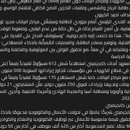
قطاعَي الكهرباء ومراكز البيانات حول العالم (68%) أن الغاز 
طاقة الرياح والشمس وتقنيات التخزين النضج الكافي للانتشار الواسع، وه
اف تحييد الكربون.
د التحدي الرئيسي أمام مزودي الطاقة ومشغّلي مراكز البيانات مجرد ت
عابية، بل أصبح القيام بذلك في ظل حالة من عدم اليقين، وضغوط الوقت،
ة”، هذا ما خلصت إليه كلير جوتييه. “وسيتوقف النجاح على القدرة على 
 التحتية، وتوفير مصادر الطاقة، والعمليات المُمكَّنة بالذكاء الاصطناعي
وتقلباته في آنٍ معاً، مع تحقيق التوازن بين الموثوقية والتكلفة والاست
ة الدراسة
أجرى معهد أبحاث كابجيميني استطلاعاً شمل 612 مسؤولاً 
فوق) في قطاع الكهرباء، م
فاعلة مع مراكز البيانات. كما شمل الاستطلاع 175 مسؤولاً
مراكز بيانات وتديرها
ية وأوروبا ومنطقة آسيا والمحيط الهادئ وأمريكا اللاتينية. وأُجري ال
ن كابجيميني
ابجيميني شريكًا عالميًا في تحولات الأعمال والتكنولوجيا مدعومًا بالذ
قيق قيمة ملموسة للأعمال عبر توظيف التكنولوجيا والابتكار والكوادر ا
لنحو 60 عامًا، تض