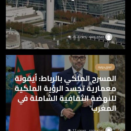
26 views
sara ehab
آفاق دولية
المسرح الملكي بالرباط: أيقونة
معمارية تجسد الرؤية الملكية
للنهضة الثقافية الشاملة في
المغرب
13 views
sara ehab