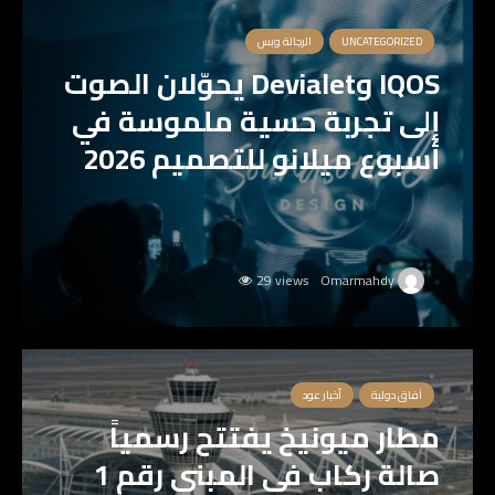
UNCATEGORIZED
الرجالة وبس
IQOS وDevialet يحوّلان الصوت
إلى تجربة حسية ملموسة في
أسبوع ميلانو للتصميم 2026
29 views
Omarmahdy
آفاق دولية
أخبار عود
مطار ميونيخ يفتتح رسمياً
صالة ركاب في المبنى رقم 1