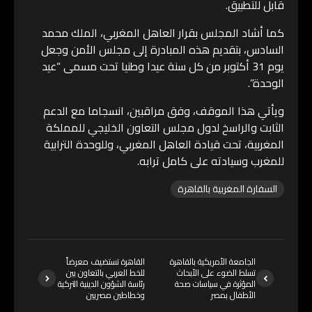
قابل للتطبيق.
كما أشاد المجلس بقرار العاهل المغربي، الملك محمد
السادس، بتقديم هذه المبادرة إلى مجلس الأمن وجعل
يوم 31 أكتوبر من كل سنة عيدا وطنيا تحت مسمى “عيد
الوحدة”.
ويأتي هذا الموقف، وفق مراقبين، انسجاما مع الدعم
الثابت والراسخ لدول مجلس التعاون الخليجي للمملكة
المغربية، تحت قيادة العاهل المغربي، وللوحدة الترابية
للمغرب وسيادته على كامل ترابه.
السفارة المغربية بالقاهرة
الجامعة الأمريكية بالقاهرة
القاهرة تستضيف معرضاً
تسلط الضوء على الأبحاث
للخط العربي بالتعاون بين
المؤثرة في سياسات صحة
رئاسة الشؤون الدينية التركية
الأطفال بمصر
وخطاطين مصريين