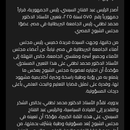
أصدر الرئيس عبد الفتاح السيسي، رئيس الجمهورية، قراراً
جمهورياً رقم ٥٧٥ لسنة ٢٠٢٥، بتعيين الأستاذ الدكتور
محمد لطفي، رئيس الجامعة البريطانية في مصر، عضوًا
مجلس الشيوخ المصري.
من جانبها، وجهت السيدة فريدة خميس، رئيس مجلس
أمناء الجامعة البريطانية في مصر، نيابةً عن أعضاء مجلس
الأمناء وجميع أسرة ومنتسبي الجامعة، خالص التهنئة إلى
الأستاذ الدكتور محمد لطفي على هذا التعيين المستحق،
مؤكدةً أن اختياره لعضوية مجلس الشيوخ يعكس ما
يتمتع به من رؤية وطنية راسخة وخبرة أكاديمية مشهود
لها، وقدرة على تمثيل قضايا التعليم والبحث العلمي بأعلى
درجات المسؤولية.
بدوره، تقدَّم الأستاذ الدكتور محمد لطفي، بخالص الشكر
والتقدير إلى القيادة السياسية، والرئيس عبد الفتاح
السيسي، على هذه الثقة الكبيرة، مؤكدًا أن تعيينه في
مجلس الشيوخ يُعد مسؤولية وطنية يتشرّف بحملها، من