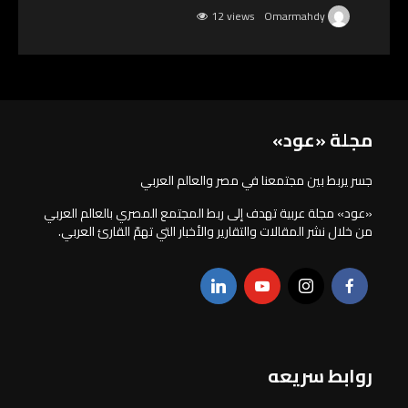
السكري و أمراض القلب
12 views
Omarmahdy
مجلة «عود»
جسر يربط بين مجتمعنا في مصر والعالم العربي
«عود» مجلة عربية تهدف إلى ربط المجتمع المصري بالعالم العربي
من خلال نشر المقالات والتقارير والأخبار التي تهمّ القارئ العربي.
روابط سريعه