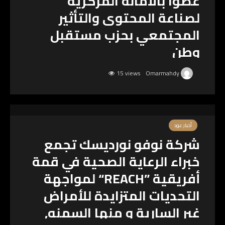
عضوًا بالأمانة المركزية
لصناعة المحتوى والتأثير
المجتمعي بحزب مستقبل
وطن
15 views
Omarmahdy
أخبار عود
شركة نوفو نورديسك تجمع
خبراء الرعاية الصحية في قمة
أفريقية ”REACH“ لمواجهة
التحديات المتزايدة للأمراض
غير السارية و منها السمنه,