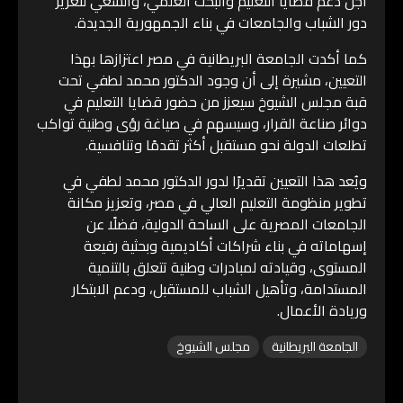
أجل دعم قضايا التعليم والبحث العلمي، والسعي لتعزيز
دور الشباب والجامعات في بناء الجمهورية الجديدة.
كما أكدت الجامعة البريطانية في مصر اعتزازها بهذا
التعيين، مشيرة إلى أن وجود الدكتور محمد لطفي تحت
قبة مجلس الشيوخ سيعزز من حضور قضايا التعليم في
دوائر صناعة القرار، وسيسهم في صياغة رؤى وطنية تواكب
تطلعات الدولة نحو مستقبل أكثر تقدمًا وتنافسية.
ويُعد هذا التعيين تقديرًا لدور الدكتور محمد لطفي في
تطوير منظومة التعليم العالي في مصر، وتعزيز مكانة
الجامعات المصرية على الساحة الدولية، فضلًا عن
إسهاماته في بناء شراكات أكاديمية وبحثية رفيعة
المستوى، وقيادته لمبادرات وطنية تتعلق بالتنمية
المستدامة، وتأهيل الشباب للمستقبل، ودعم الابتكار
وريادة الأعمال.
الجامعة البريطانية
مجلس الشيوخ