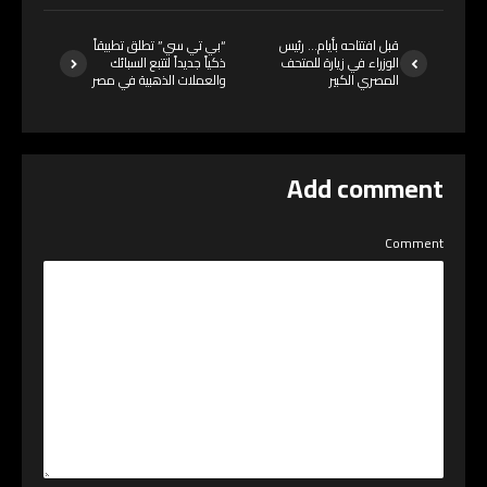
قبل افتتاحه بأيام… رئيس
“بي تي سي” تطلق تطبيقاً
الوزراء في زيارة للمتحف
ذكياً جديداً لتتبع السبائك
المصري الكبير
والعملات الذهبية في مصر
Add comment
Comment