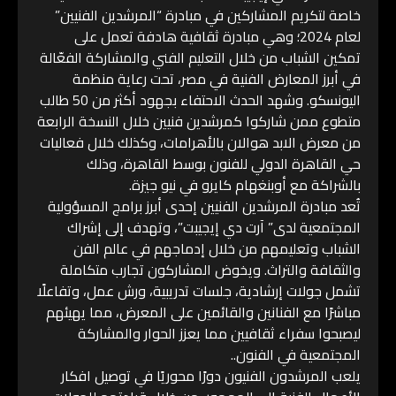
خاصة لتكريم المشاركين في مبادرة “المرشدين الفنيين”
لعام 2024؛ وهي مبادرة ثقافية هادفة تعمل على
تمكين الشباب من خلال التعليم الفني والمشاركة الفعّالة
في أبرز المعارض الفنية في مصر، تحت رعاية منظمة
اليونسكو. وشهد الحدث الاحتفاء بجهود أكثر من 50 طالب
متطوع ممن شاركوا كمرشدين فنيين خلال النسخة الرابعة
من معرض الابد هوالان بالأهرامات، وكذلك خلال فعاليات
حي القاهرة الدولي للفنون بوسط القاهرة، وذلك
بالشراكة مع أوبنغهام كايرو في نيو جيزة.
تُعد مبادرة المرشدين الفنيين إحدى أبرز برامج المسؤولية
المجتمعية لدى” آرت دي إيجيبت”، وتهدف إلى إشراك
الشباب وتعليمهم من خلال إدماجهم في عالم الفن
والثقافة والتراث. ويخوض المشاركون تجارب متكاملة
تشمل جولات إرشادية، جلسات تدريبية، ورش عمل، وتفاعلًا
مباشرًا مع الفنانين والقائمين على المعرض، مما يهيئهم
ليصبحوا سفراء ثقافيين مما يعزز الحوار والمشاركة
المجتمعية في الفنون..
يلعب المرشدون الفنيون دورًا محوريًا في توصيل افكار