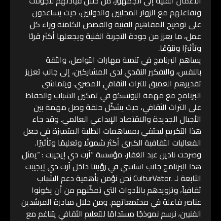
الأعمال الفنية إلى الجمهور، من خلال قيادتهم للجولات
وتفاعلهم مع الزوار المحليين والدوليين، حيث يساعدون
على توضيح المفاهيم الفنية والقصص الكامنة وراء كل
عمل، ما يعزز من جودة التجربة الفنية ويجعلها أكثر قربًا
وتأثيرًا وتنوّعًا.
يساهم البرنامج في تنمية مهارات التواصل، والثقة
بالنفس، والتفكير النقدي لدى المشاركين، إلى جانب تعزيز
تقديرهم العميق للتراث الثقافي المصري. ويتماشى
البرنامج مع مهمة اليونسكو في تمكين الشباب والحفاظ
على التراث الثقافي، حيث يشكّل حلقة وصل مهمة بين
الأجيال الجديدة والاقتصاد الإبداعي العالمي. وقد جاء
هذا التكريم ليحتفي بمساهمات الطلبة المتميزة في جعل
الفعاليات الثقافية الكبرى أكثر شمولًا وتعليمًا وتأثيرًا.
وصرحت نادين عبد الغفار، مؤسسة “آرت دي إيجيبت : “يمثل
هذا البرنامج جانب اساسي في رؤيتنا داخل آرت دي إيجيبت
التابعة لـ .CulturVator نحن نؤمن بأهمية دعم الشباب
ثقافياً، وتزويدهم بالأدوات التي تمكّنهم من أن يكونوا
عناصر فاعلة في مجتمعاتهم. ومن خلال مبادرة المرشدين
الفنيين، نرسم نموذجًا مستدامًا للتعليم الثقافي يتناغم مع