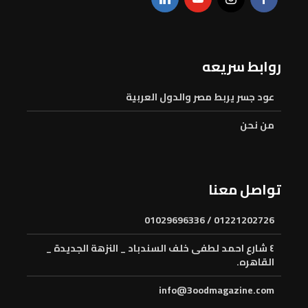
روابط سريعه
عود جسر يربط مصر والدول العربية
من نحن
تواصل معنا
01221202726 / 01029696336
٤ شارع احمد لطفى خلف السندباد _ النزهة الجديدة _
القاهره.
info@3oodmagazine.com