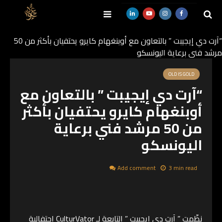
“آرت دي إيجيبت ” بالتعاون مع أوبنغهام كايرو يحتفيان بأكثر من 50
مرشد فني برعاية اليونسكو
SEARCH
OLD IS GOLD
“آرت دي إيجيبت ” بالتعاون مع
أوبنغهام كايرو يحتفيان بأكثر
من 50 مرشد فني برعاية
اليونسكو
Add comment
3 min read
نظّمت ” آرت دي إيجيبت ” التابعة لـ CulturVator احتفالية