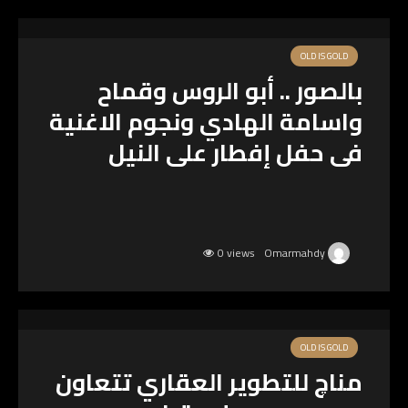
OLD IS GOLD
بالصور .. أبو الروس وقماح
واسامة الهادي ونجوم الاغنية
فى حفل إفطار على النيل
0 views
Omarmahdy
OLD IS GOLD
مناچ للتطوير العقاري تتعاون