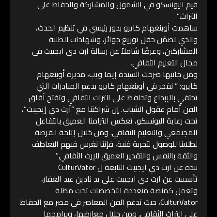
قيم اليونسكو في الشمول والمشاركة والحفاظ على
التراث.”
ساهمت أوبنغهام كايرو بدور رئيسي في تنظيم الحدث،
والذي تضمّن حفل توزيع جوائز، وشهادات للطلبة
المشاركين، وعرضًا شاملاً عن رسالة ارت دي ايجيبت في
مجال التعليم الثقافي.
ومن جانبها صرحت السيدة إيما ويب، مديرة أوبنغهام
كايرو: ” نفخر في أوبنغهام كايرو بدعم المبادرات التي
تحتفي بالإبداع وتحافظ على التراث الثقافي وتفتح آفاق
الفن أمام عقول الشباب. إن شراكتنا مع “آرت دي إيجيبت”،
تحت رعاية اليونسكو، تعكس التزامنا العميق بالتفاعل
المجتمعي والتعليم الثقافي. ومن خلال إتاحة الفرصة
لطلابنا للوصول لتجربة فنية، فإننا نغرس فيهم التعاطف
والثقة بالنفس والتقدير العميق للإرث الثقافي.”
نبذة عن ارت دي ايجيبت التابعة ل CulturVator
تأسست عن ارت دي ايجيبت على يد نادين عبد الغفار،
وتعمل كمنصة متعددة التخصصات تحت مظلة
CulturVator، حيث تدعم الفن المعاصر في مصر مع الحفاظ
على التراث الثقافي. ومن خلال معارضها، وبرامجها