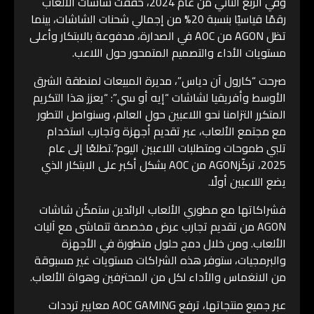
وفي الربع الثاني من عام 2024، حققت شاشات الألعاب
رقمًا قياسيًا بنسبة 20% من إجمالي شحنات الشاشات، بينما
تظل AGON من AOC في الصدارة، مدفوعة بالابتكار وأعلى
مستويات الأداء والتصميم المتمحور حول اللاعب.
صرحت “كارول آن دياس”، مديرة المبيعات لمنطقة الشرق
الأوسط وأفريقيا لشاشات “إيه أو سي”: “يعزز هذا التكريم
المتكرر التزامنا نحو اللاعبين حول العالم، وسنواصل التطور
مع مجتمع الألعاب، عبر تقديم أجهزة وتجارب استخدام
تلبي طموحات ومتطلبات اللاعبين اليوم”.تطلعًا إلى عام
2025، تركّزAGON من AOC بشكل أكبر على الابتكار الذي
يضع اللاعبين أولًا.
فشراكاتها مع مطوري الألعاب الرائدين ستمكّن شاشات
AGON من تقديم تجارب عرض مخصصة تتماشى مع آليات
الألعاب. ومن خلال دمج حلول متطورة في الأجهزة
والبرمجيات، ستوفر هذه الشراكات مستويات غير مسبوقة
من الانغماس والأداء لكل من المحترفين وهواة الألعاب.
عبر جميع منتجاتها، ترفع AOC GAMING معايير ترددات