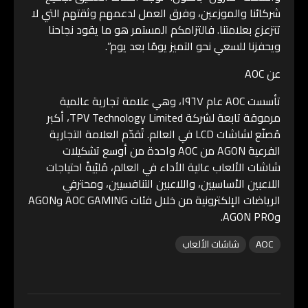
شركائنا والموزعين، وفرق العمل لدعمهم وثقتهم التي لا
تتزعزع بعلامتنا. فالتزامكم المستمر هو ما يقود نجاحنا
ويحفزنا للسعي نحو التميز يومًا بعد يوم”.
عن AOC
تأسست AOC عام ١٩٦٧، وهي علامة تجارية عالمية
مرموقة تابعة لشركة TPV Technology Limited، أكبر
مُصنّع لشاشات LCD في العالم. تُقدّم العلامة التجارية
الفرعية AGON من AOC واحدة من أوسع تشكيلات
شاشات الألعاب عالية الأداء في العالم، مُلبّيةً احتياجات
اللاعبين الأساسيين، واللاعبين التنافسيين، ومحترفي
الرياضات الإلكترونية من خلال فئات AOC GAMING وAGON
وAGON PRO.
AOC
شاشات الألعاب