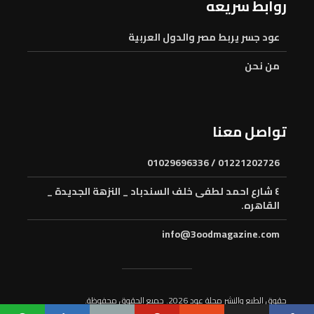
روابط سريعه
عود جسر يربط مصر والدول العربية
من نحن
تواصل معنا
01221202726 / 01029696336
٤ شارع احمد لطفى خلف السندباد _ النزهة الجديدة _
القاهره.
info@3oodmagazine.com
حقوق الطبع والنشر مجلة عود 2026. جميع الحقوق محفوظة.