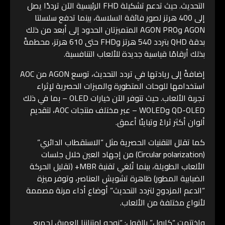
التحديث. حيث تدعم تشكيلة FHD الرئيسية الآن ترددًا يصل
إلى 400 هرتز لصور فائقة السلاسة، بينما تدفع سلسلتا
AGON وAGON PRO المتميزتان الحدود إلى أبعد من ذلك
بدقة QHD بتردد 540 هرتز وFHD حتى 610 هرتز، محطمةً
بذلك أرقامًا قياسية جديدة للألعاب التنافسية.
إضافةً إلى ريادتها في تردد التحديث، توسع AGON من AOC
استخدامها للوحات المتطورة والميزات الحصرية لإثراء
تجربة الألعاب. حيث تتوفر الآن خيارات OLED – بما في ذلك
QD-OLED وWOLED – عبر مختلف منتجات AOC، لتقديم
ألوان أكثر ثراءً وتباينًا أعمق.
كما تقلل التقنيات الحصرية مثل “الاستقطاب الدائري”
(Circular polarization) من إجهاد العين خلال جلسات
الألعاب الطويلة، بينما تُلغي تقنية MBR+ (تقليل الحركة
الضبابية المطور) ظاهرة تشويش العناصر، وتوفر ميزة
“الدعم المزدوج لتردد التحديث” أوضاع أداء مرنة مصممة
لأنواع مختلفة من الألعاب.
واختتمت “كارول” بالقول: “نوجه امتناننا العميق لجميع