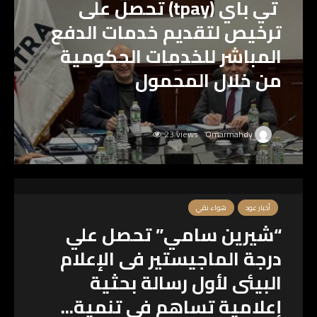
تي باي (tpay) تحصل على
ترخيص لتقديم خدمات الدفع
المباشر للخدمات الحكومية
من خلال المحمول
23 views
Omarmahdy
أخبار عود
هواء نقي
“شيرين سامي” تحصل علي
درجة الماجيستير فى الإعلام
البيئى لأول رسالة بحثية
إعلامية تساهم فى تنمية...