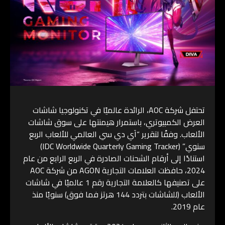
تحتفل شركة AOC، الرائدة عالميًا في تكنولوجيا شاشات
العرض الكمبيوتري، باستمرار هيمنتها على سوق شاشات
الألعاب. وفقًا لتقرير “اَي دي سي العالمي للألعاب الربع
سنوي” (IDC Worldwide Quarterly Gaming Tracker)
استنادًا إلى أرقام الشحنات الصادرة في الربع الرابع من عام
2024، حافظت العلامات التجارية AGON من شركة AOC
على تصنيفها كالعلامة التجارية رقم 1 عالميًا في شاشات
الألعاب (للشاشات بتردد 144 هرتز فما فوق) سنويًا منذ
عام 2019.