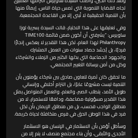
ومنذ ذلك الحين، واصلت السيدة ساويرس التزامها العميق
تجاه القضايا التنموية التي تمس حياة الناس، إيمانًا منها
بأن التنمية الحقيقية لا تُبنى إلا من القاعدة المجتمعية.
وفي تعليقها على هذا الاختيار، قالت السيدة يسرية لوزا
ساويرس: “يشرفني أن أكون ضمن قائمة TIME100
Philanthropy لهذا العام، لكن هذا التقدير لا يعكس إنجازًا
فرديًا، بل يُجسّد حصاد سنوات من العمل المشترك
والجهود الجماعية التي بذلها الكثير من الزملاء والشركاء
وكل من آمن برسالة التغيير المجتمعي.
ما تحقق كان ثمرة لتعاون صادق بين شركاء يؤمنون بأن
التنمية ليست مشروعًا عابرًا، بل التزام أخلاقي وإنساني
طويل الأمد، يتطلب الصبر، والعلم، والعمل المتواصل.يمثل
هذا التقدير مسؤولية مضاعفة، ودافعًا للاستمرار، لا من
منطلق الواجب فحسب، بل من منطلق الإيمان بأن لكل
فرد في هذا الوطن الحق في فرص متكافئة لحياة كريمة.
وسأظل أؤمن بأن الاستثمار في الإنسان هو الاستثمار
الأجدى والأبقى، وأن بناء مجتمع منصف لا يتم إلا من