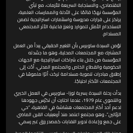
الاقتصادي، والاستجابة السريعة للأزمات، مع تبنّي
المؤسسة نهجًا قائمًا على الأدلة والممارسات العلمية،
يرتكز على قرارات مدروسة واستثمارات استراتيجية تضمن
الاستخدام الأمثل للموارد وتعزز فاعلية الأثر المجتمعي
المستدام.
تؤمن السيدة ساويرس بأن التغيير الحقيقي يبدأ من العمل
المشترك مع المجتمعات المحلية، وهو ما جسّدته
المؤسسة من خلال بناء شراكات استراتيجية مع الجهات
الحكومية والقطاع الخاص والمجتمع المدني، أدّت إلى
إطلاق مبادرات تنموية مستدامة تركت أثرًا ملموسًا في
المجتمعات الأكثر احتياجًا.
بدأت رحلة السيدة يسرية لوزا- ساويرس في العمل الخيري
والتنموي عام 1979، عندما اختارت أن تكرّس جهودها
لدعم أحد أكثر المجتمعات هشاشة في القاهرة، “حي
الزبّالين”، وهو مجتمع اعتمد منذ أربعينيات القرن الماضي
على جمع وإعادة تدوير النفايات كمصدر رزق غير رسمي.