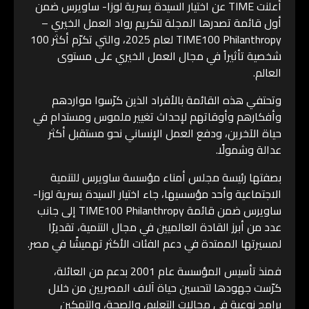
أعلنت TIME عن اختيار السيدة يسرية لوزا- ساويرس ضمن
أول قائمة تصدرها المجلة لتكريم رواد العمل الخيري –
TIME100 Philanthropy لعام 2025، والتي تكرّم أكثر 100
شخصية تأثيراً في مجال العمل الخيري على مستوى
العالم.
وتحتفي هذه القائمة بالأفراد الذين كرّسوا مواردهم
وأفكارهم وأوقاتهم لإحداث تغيير ملموس ومستدام في
حياة الآخرين، ودفع العمل الإنساني نحو مستقبل أكثر
عدالة وشمولًا.
بصفتها رئيسة مجلس أمناء مؤسسة ساويرس للتنمية
الاجتماعية وأحد مؤسسيها، جاء اختيار السيدة يسرية لوزا-
ساويرس ضمن قائمة TIME100 Philanthropy إلى جانب
عدد من أبرز القادة العالميين في مجال التنمية، تقديرًا
لمسيرتها الممتدة في دعم الفئات الأكثر تهميشًا في مصر.
فمنذ تأسيس المؤسسة عام 2001 بدعم من العائلة،
كرّست جهودها لتحسين حياة آلاف المصريين من خلال
برامج نوعية في مجالات التعليم، والصحة، والتمكين