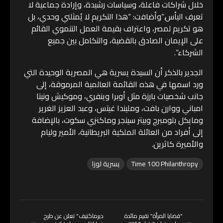
خلال شراكات فاعلة، وسياسات رشيدة، وإرادة جماعية لا
تعرف اليأس.”وأضافت: “هذا التكريم لا يُمثلني وحدي، بل
هو تكريم لمصر، واعتراف بقيمة العمل التنموي القائم
على الإيمان الصادق بالقضية، والتكامل بين جميع
الشركاء”.
الجدير بالذكر أن السيدة يسرية هي المصرية الوحيدة التي
ورد اسمها في هذه القائمة العالمية المرموقة، إلى
جانب شخصيات بارزة مثل أوبرا وينفري، وموكيش ونيتا
امباني ووارن بافت، ومليندا غيتس، وعبد العزيز الغرير
ومايكل بلومبرج وبيتر سينجر وماكنزي سكوت، بالإضافة
إلى أفراد من العائلة الملكية البريطانية، الأمير وليام
والأميرة كاثرين.
Time 100 Philanthropy
يسرية لوزا
“قضايا المرأة” تقيم مائدة
ديرماكتيف” تعلن عن طرح