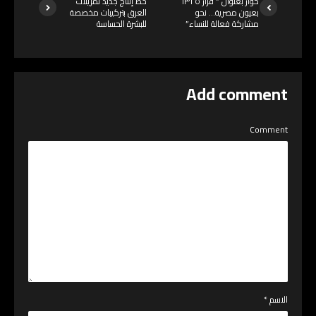
حوار بعنوان ” قرار ١٣٢٥
خط إنتاج جديد لمزيلات
بعيون مصرية… نحو
العرق بتركيبات مخصصة
مشاركة فعالة للنساء”
للبشرة الحساسة
Add comment
Comment
الاسم
*