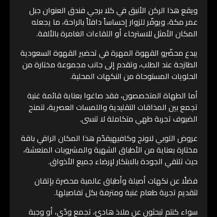
ويقع هذا الركن الأنيق في كلا برجي فندق العنوان جبل
عمر مكة، ويوفّر للزوار إحساساً دافئاً بالراحة، ما يجعله
المكان الأمثل للاسترخاء أو اللقاءات الغامرة بالألفة.
يبدع محضّرو القهوة المهرة في تحضير القهوة السعودية
الطازجة عند الطلب، وتقدم إلى جانب مجموعة مختارة من
الحلويات المستوحاة من النكهات المحلية.
أما الطهاة المتخصصون، فقد صاغوا بعناية قائمة غنية
تجمع بين المذاقات التقليدية واللمسات العصرية، لتمنح
الضيوف تجربة طهي متكاملة لا تنسى.
عروض اللوبي لاونج وكافيهيقدّم هذا المكان الراقي باقة
مختارة بعناية من الأطباق الشهية والمشروبات المنعشة،
حيث تلتقي الجودة بالابتكار لإرضاء جميع الأذواق.
فضلًا عن نكهات أصيلة وأطباق عالمية محضرة بإتقان
لتقديم تجربة طعام غنية ومترفة بكل تفاصيلها.
سواء كنتم تبحثون عن ملاذ هادئ، تجمع ودّي، أو وجبة