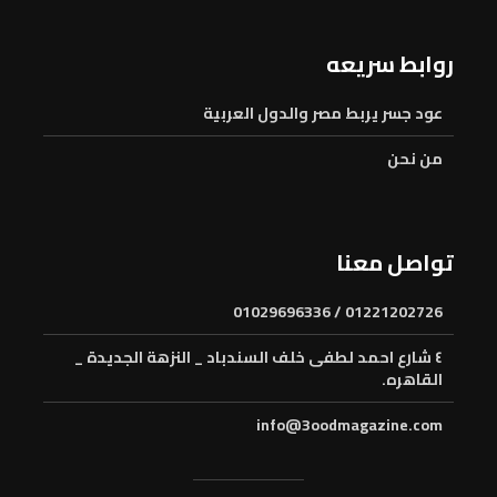
روابط سريعه
عود جسر يربط مصر والدول العربية
من نحن
تواصل معنا
01221202726 / 01029696336
٤ شارع احمد لطفى خلف السندباد _ النزهة الجديدة _
القاهره.
info@3oodmagazine.com