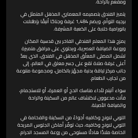
ومفعم بالراحة.
يتميز الفندق بتصميمه المعماري المذهل المتمثل في
برجيه التوأم، ويضم 1,484 غرفة وجناحًا أنيقًا بإطلالات
بانورامية خلابة على الكعبة المشرفة.
يمزج هذا المعلم الفندقي الفاخر بين قدسية المكان
وروعة الضيافة العصرية، ويحتوي على مرافق متميزة
تشمل المصلى المعلّق المذهل في الفندق، الذي يعدّ
أعلى غرفة صلاة تقع على جسر معلق في العالم، إلى
جانب مركز لياقة بدنية مجهّز بالكامل، ومجموعة متنوعة
من تجارب الطعام.
سواء أتيتم لأداء مناسك الحج أو العمرة، أو للاستجمام،
فأنت مدعوون لاكتشاف عالم من السكينة والراحة
والضيافة الأصيلة.
اللوبي لاونج وكافيه أجواءٌ من السكينة والفخامة في
اللوبي لاونج وكافيه، حيث توفّر أماكن الجلوس المريحة
الخاصة ملاذًا هادئًا مستوحى من روعة المسجد الحرام.