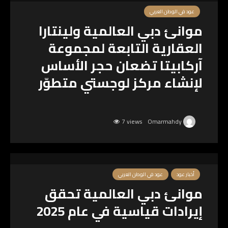
عود في الوطن العربي
موانئ دبي العالمية ولينتارا
العقارية التابعة لمجموعة
آركابيتا تضعان حجر الأساس
لإنشاء مركز لوجستي متطوّر
7 views
Omarmahdy
أخبار عود
عود في الوطن العربي
موانئ دبي العالمية تحقق
إيرادات قياسية في عام 2025