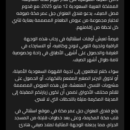
المملكة العربية السعودية 12 مايو 2025: مع قدوم
فصل الصيف، يدعو فندق العنوان جبل عمر مكة ضيوفه
لاختبار مجموعة من عروض الطعام المصممة بعناية لتثري
كل لحظة من إقامتهم.
فرصةٌ لعيش أوقات استثنائية في رحاب هذه الوجهة
الراقية وتجربة اللوبي لاونج وكافيه، أو الاسترخاء في
الغرفة والحصول على أشهى الأطباق في راحة وخصوصية
تامة طوال أشهر الصيف.
سواء كنتم تتطلعون إلى تجربة القهوة السعودية الأصيلة،
أو تذوق البرغر الصغير المفعم بالنكهات، أو الحصول على
مشروبات اللاسي المنعشة، فإن هذه العروض المصممة
لتلائم مختلف الأذواق تضمن أن تكون زيارتكم المقبلة إلى
المدينة المكرمة مليئة باللحظات التي لا تنسى.
يقع فندق العنوان جبل عمر مكة في موقع استثنائي في
قلب مكة المكرمة، وعلى بعد خطوات قليلة من المسجد
الحرام، مما يجعله الوجهة المثالية لملاذ صيفي هادئ