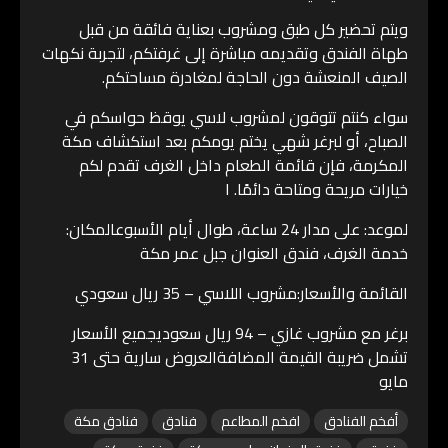
ويتم تحضير كل طبق ومشروب بعناية فائقة من قبل
طهاة الفندق وتقديمه مباشرة إلى غرفتكم، لتجربة نكهات
الصيف المنعشة دون الحاجة لمغادرة مساحتكم.
سواء كنتم تتوقون لمشروب لاسي يوقظ حواسكم في
الصباح، أو لبرغر شهي يختم يومكم بعد استكشاف مكة
المكرمة، فإن قائمة الطعام داخل الغرف تقدم لكم
خيارات مريحة ومتاحة دائمًا. ا
لموعد: على مدار 24 ساعة، طوال أيام الأسبوعالمكان:
خدمة الغرف، فندق العنوان جبل عمر مكة
القائمة والأسعار:مشروب اللاسي – 35 ريال سعودي
برغر مع مشروب غازي – 94 ريال سعوديجميع الأسعار
تشمل ضريبة القيمة المضافةالعروض سارية حتى 31
مايو
أفخم الفنادق
افخم المطاعم
فنادق
فنادق مكة