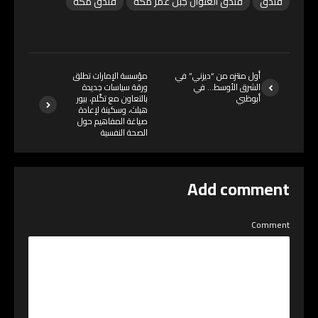
فندق
فندق العنوان جبل عمر مكة
فندق مكة
أول منتزه من “ديزني” في
مؤسسة الإمارات تطلق
الشرق الأوسط… في
ورقة سياسات جديدة
أبوظبي
بالتعاون مع تكّلم، بيور
هيلث، وسكينة لإعادة
صياغة المفاهيم حول
الصحة النفسية
Add comment
Comment