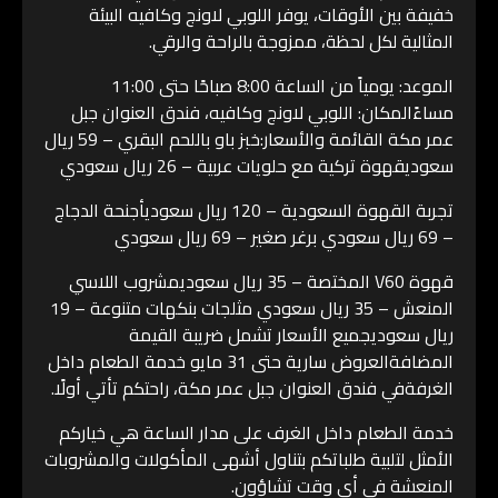
خفيفة بين الأوقات، يوفر اللوبي لاونج وكافيه البيئة
المثالية لكل لحظة، ممزوجة بالراحة والرقي.
الموعد: يومياً من الساعة 8:00 صباحًا حتى 11:00
مساءًالمكان: اللوبي لاونج وكافيه، فندق العنوان جبل
عمر مكة القائمة والأسعار:خبز باو باللحم البقري – 59 ريال
سعوديقهوة تركية مع حلويات عربية – 26 ريال سعودي
تجربة القهوة السعودية – 120 ريال سعوديأجنحة الدجاج
– 69 ريال سعودي برغر صغير – 69 ريال سعودي
قهوة V60 المختصة – 35 ريال سعوديمشروب اللاسي
المنعش – 35 ريال سعودي مثلجات بنكهات متنوعة – 19
ريال سعوديجميع الأسعار تشمل ضريبة القيمة
المضافةالعروض سارية حتى 31 مايو خدمة الطعام داخل
الغرفةفي فندق العنوان جبل عمر مكة، راحتكم تأتي أولًا.
خدمة الطعام داخل الغرف على مدار الساعة هي خياركم
الأمثل لتلبية طلباتكم بتناول أشهى المأكولات والمشروبات
المنعشة في أي وقت تشاؤون.