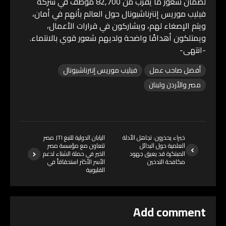
لضمان شعور ما يقرب من 82,700 موظف في شركة
فيليب موريس إنترناشيونال حول العالم بأنهم في أمان،
ويتم الإصغاء لهم، ويشاركون في قرارات الأعمال،
ويمتلكون أهدافًا واضحة ولديهم شعور قوي بالانتماء.
-انتهى-
أفضل صاحب عمل
فيليب موريس إنترناشيونال
مصر والأردن ولبنان
خبراء يحذرون: تجاهل الأدلة
اليابان الدولية للتبغ JTI مصر
العلمية حول البدائل
تتعاون مع مؤسسة مصر
المبتكرة قد يعيق جهود
الخير في حملة الشتاء لدعم
مكافحة التدخين
الأسر الأكثر استحقاقاً في
القليوبية
Add comment