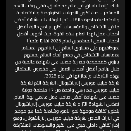
بلينك: “إنه الاتساق في عالم غير متسق، ففي وقت التغيير
المستمر – حيث تكون التحولات التكنولوجية والاقتصادية
والاجتماعية حاضرة دائمًا – تبرز الأوقات الاستثنائية أفضل
ما في الأشخاص والمؤسسات. أظهر برنامج جائزة أفضل
أصحاب عمل لهذا العام هذه القوة، حيث أظهرت أفضل
أصحاب العمل المعتمدين لعام 2025 تفانيًا متميزًا
لموظفيهم على مستوى العالم. إن التزامهم المستمر
بممارسات الأشخاص في جميع أنحاء العالم يجعلهم
يبرزون كمجموعة حصرية حصلت على شهادة عالمية من
خلال برنامج أفضل أصحاب العمل. نحن فخورون بالاحتفال
بهذه الشركات وإنجازاتها في عام 2025”.
شركة فيليب موريس إنترناشيونال، الشركة الأم لشركة
فيليب موريس مصر هي واحدة من 17 منظمة دولية
حصلت على شهادة أفضل صاحب عمل عالمي لهذا العام.
تعكس الشهادة التزام شركة فيليب موريس إنترناشيونال
بتطوير ثقافة موجهة نحو النمو، وشاملة كما هو موضح
في التراث الخاص بشركة فيليب موريس إنترناشيونال، وهو
إطار ثقافي داخلي مبني على القيم والسلوكيات المشتركة