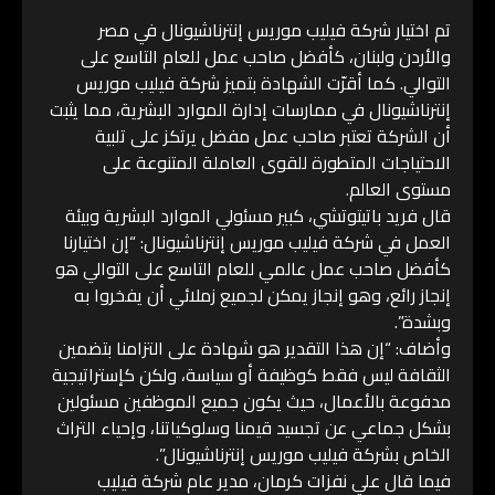
تم اختيار شركة فيليب موريس إنترناشيونال في مصر
والأردن ولبنان، كأفضل صاحب عمل للعام التاسع على
التوالي. كما أقرّت الشهادة بتميز شركة فيليب موريس
إنترناشيونال في ممارسات إدارة الموارد البشرية، مما يثبت
أن الشركة تعتبر صاحب عمل مفضل يرتكز على تلبية
الاحتياجات المتطورة للقوى العاملة المتنوعة على
مستوى العالم.
قال فريد باتيتوتشي، كبير مسئولي الموارد البشرية وبيئة
العمل في شركة فيليب موريس إنترناشيونال: “إن اختيارنا
كأفضل صاحب عمل عالمي للعام التاسع على التوالي هو
إنجاز رائع، وهو إنجاز يمكن لجميع زملائي أن يفخروا به
وبشدة”.
وأضاف: “إن هذا التقدير هو شهادة على التزامنا بتضمين
الثقافة ليس فقط كوظيفة أو سياسة، ولكن كإستراتيجية
مدفوعة بالأعمال، حيث يكون جميع الموظفين مسئولين
بشكل جماعي عن تجسيد قيمنا وسلوكياتنا، وإحياء التراث
الخاص بشركة فيليب موريس إنترناشيونال”.
فيما قال علي نفزات كرمان، مدير عام شركة فيليب