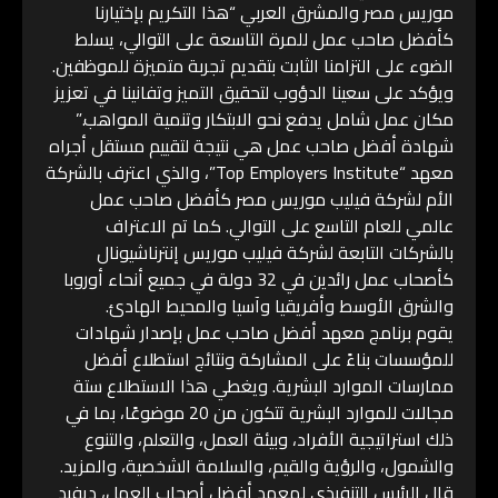
موريس مصر والمشرق العربي “هذا التكريم بإختيارنا
كأفضل صاحب عمل للمرة التاسعة على التوالي، يسلط
الضوء على التزامنا الثابت بتقديم تجربة متميزة للموظفين.
ويؤكد على سعينا الدؤوب لتحقيق التميز وتفانينا في تعزيز
مكان عمل شامل يدفع نحو الابتكار وتنمية المواهب.”
شهادة أفضل صاحب عمل هي نتيجة لتقييم مستقل أجراه
معهد “Top Employers Institute”، والذي اعترف بالشركة
الأم لشركة فيليب موريس مصر كأفضل صاحب عمل
عالمي للعام التاسع على التوالي. كما تم الاعتراف
بالشركات التابعة لشركة فيليب موريس إنترناشيونال
كأصحاب عمل رائدين في 32 دولة في جميع أنحاء أوروبا
والشرق الأوسط وأفريقيا وآسيا والمحيط الهادئ.
يقوم برنامج معهد أفضل صاحب عمل بإصدار شهادات
للمؤسسات بناءً على المشاركة ونتائج استطلاع أفضل
ممارسات الموارد البشرية. ويغطي هذا الاستطلاع ستة
مجالات للموارد البشرية تتكون من 20 موضوعًا، بما في
ذلك استراتيجية الأفراد، وبيئة العمل، والتعلم، والتنوع
والشمول، والرؤية والقيم، والسلامة الشخصية، والمزيد.
قال الرئيس التنفيذي لمعهد أفضل أصحاب العمل، ديفيد