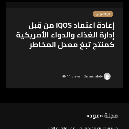
الرجالة وبس
إعادة اعتماد IQOS من قِبل
إدارة الغذاء والدواء الأمريكية
كمنتج تبغ معدل المخاطر
11 views
Omarmahdy
مجلة «عود»
جسر يربط بين مجتمعنا في مصر والعالم العربي