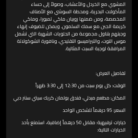
المشوي مع الخردل والأعشاب، وصولاً إلى حساء
المأكولات البحرية، ومحطة السوشي مع الأصناف
المخصصة، ومن ضمنها روبيان ماكي تمبورا، وماكي
كريمة الجبن مع سمك السلمون. ويمكن للضيوف إنهاء
وجبتهم بتناول مجموعة من الحلويات الشهية التي تشمل
موس التوت، والتيراميسو التقليدي، ونافورة الشوكولاتة
المرافقة لوجبة السبت المثالية.
تفاصيل العرض:
الوقت: كل يوم سبت من 12:30 إلى 3:30 ظهراً
المكان: مطعم ميدلي، فندق بولمان كريك سيتي سنتر دبي
السعر: 95 درهماً للشخص الواحد
خيارات ترفيهية: مقابل 50 درهماً إضافية، استمتع بأحد
الخيارات التالية: