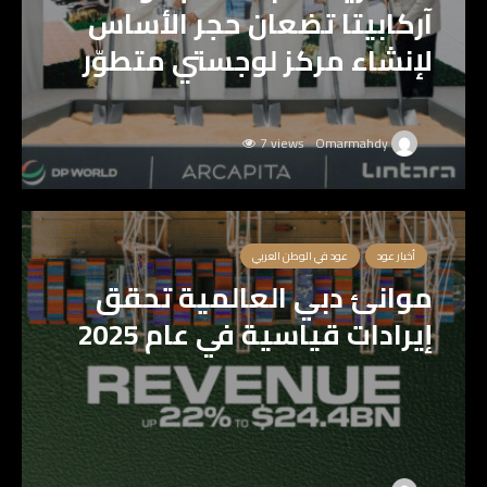
آركابيتا تضعان حجر الأساس
لإنشاء مركز لوجستي متطوّر
7 views
Omarmahdy
أخبار عود
عود في الوطن العربي
موانئ دبي العالمية تحقق
إيرادات قياسية في عام 2025