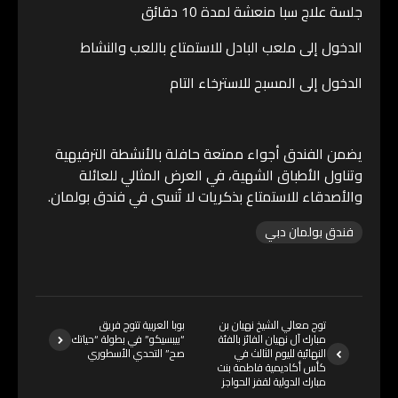
جلسة علاج سبا منعشة لمدة 10 دقائق
الدخول إلى ملعب البادل للاستمتاع باللعب والنشاط
الدخول إلى المسبح للاسترخاء التام
يضمن الفندق أجواء ممتعة حافلة بالأنشطة الترفيهية
وتناول الأطباق الشهية، في العرض المثالي للعائلة
والأصدقاء للاستمتاع بذكريات لا تُنسى في فندق بولمان.
فندق بولمان دبي
توج معالي الشيخ نهيان بن
بوبا العربية تتوج فريق
مبارك آل نهيان الفائز بالفئة
“بيبسيكو” في بطولة “حياتك
النهائية لليوم الثالث في
صح” التحدي الأسطوري
كأس أكاديمية فاطمة بنت
مبارك الدولية لقفز الحواجز