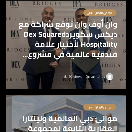
عود في الوطن العربي
وان أوف وان توقع شراكة مع
ديكس سكويردDex Squared
Hospitality لأختيار علامة
فندقية عالمية في مشروع...
10 views
Omarmahdy
عود في الوطن العربي
موانئ دبي العالمية ولينتارا
العقارية التابعة لمجموعة