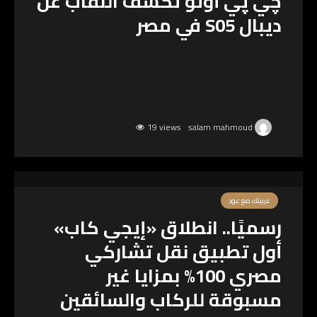
چي پي أوتو تكشف النقاب عن
ديبال S05 في مصر
19 views
salam mahmoud
عربيتك مع عود
رسميًا.. انطلاق «إيجي كاب»
أول تطبيق نقل تشاركي
مصري 100% بمزايا غير
مسبوقة للركاب والسائقين