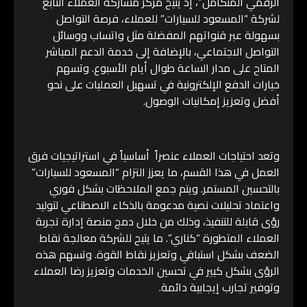
الرقمي المتكامل”، إذ يتيح مركز مشاركة العملاء التابع
لشركة “المسعود للسيارات” للعملاء، فرصة التواصل
بسهولة عبر قنواتهم المفضلة مثل واتساب ووسائل
التواصل الاجتماعي، بالإضافة إلى خدمة الدعم المباشر
المتاح على مدار الساعة طوال أيام الأسبوع. وتسهم
خيارات الدفع الإلكترونية في تسهيل العمليات على نحو
أفضل وتعزيز إمكانيات الوصول.
وتعد احتياجات العملاء عنصراً أساسياً في استراتيجيات فرق
العمل في هذا القسم، ما يعزز التزام “المسعود للسيارات”
بالتحسين المستمر. ويتم جمع الملاحظات بشكل فوري
واعتماد تحليلات نصية مدعومة بالذكاء الاصطناعي لتوليد
رؤى قابلة للتنفيذ، وذلك من خلال دمج منصة إدارة تجربة
العملاء المتطورة “كناري”. ما يتيح للشركة معالجة نقاط
الضعف بشكل استباقي وتعزيز نقاط القوة. وتسهم هذه
الرؤى بشكل كبير في تحسين الخدمات وتعزيز رضا العملاء
وتوفير تجارب إيجابية دائمة.