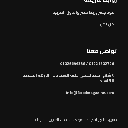
عود جسر يربط مصر والدول العربية
من نحن
تواصل معنا
01221202726 / 01029696336
٤ شارع احمد لطفى خلف السندباد _ النزهة الجديدة _
القاهره.
info@3oodmagazine.com
حقوق الطبع والنشر مجلة عود 2026. جميع الحقوق محفوظة.