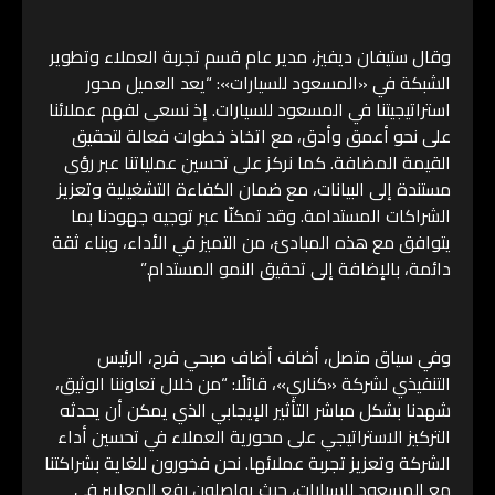
وقال ستيفان ديفيز، مدير عام قسم تجربة العملاء وتطوير
الشبكة في «المسعود للسيارات»: “يعد العميل محور
استراتيجيتنا في المسعود للسيارات. إذ نسعى لفهم عملائنا
على نحو أعمق وأدق، مع اتخاذ خطوات فعالة لتحقيق
القيمة المضافة. كما نركز على تحسين عملياتنا عبر رؤى
مستندة إلى البيانات، مع ضمان الكفاءة التشغيلية وتعزيز
الشراكات المستدامة. وقد تمكنّا عبر توجيه جهودنا بما
يتوافق مع هذه المبادئ، من التميز في الأداء، وبناء ثقة
دائمة، بالإضافة إلى تحقيق النمو المستدام.”
وفي سياق متصل، أضاف أضاف صبحي فرح، الرئيس
التنفيذي لشركة «كناري»، قائلًا: “من خلال تعاوننا الوثيق،
شهدنا بشكل مباشر التأثير الإيجابي الذي يمكن أن يحدثه
التركيز الاستراتيجي على محورية العملاء في تحسين أداء
الشركة وتعزيز تجربة عملائها. نحن فخورون للغاية بشراكتنا
مع المسعود للسيارات، حيث يواصلون رفع المعايير في