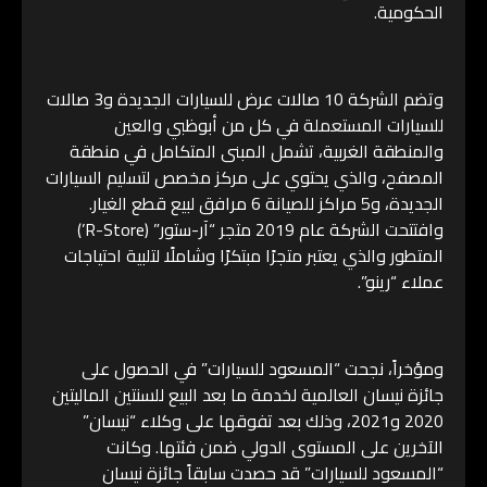
الحكومية.
وتضم الشركة 10 صالات عرض للسيارات الجديدة و3 صالات
للسيارات المستعملة في كل من أبوظبي والعين
والمنطقة الغربية، تشمل المبنى المتكامل في منطقة
المصفح، والذي يحتوي على مركز مخصص لتسليم السيارات
الجديدة، و5 مراكز للصيانة 6 مرافق لبيع قطع الغيار.
وافتتحت الشركة عام 2019 متجر “آر-ستور” (R-Store’)
المتطور والذي يعتبر متجرًا مبتكرًا وشاملًا لتلبية احتياجات
عملاء “رينو”.
ومؤخراً، نجحت “المسعود للسيارات” في الحصول على
جائزة نيسان العالمية لخدمة ما بعد البيع للسنتين الماليتين
2020 و2021، وذلك بعد تفوقها على وكلاء “نيسان”
الآخرين على المستوى الدولي ضمن فئتها. وكانت
“المسعود للسيارات” قد حصدت سابقاً جائزة نيسان