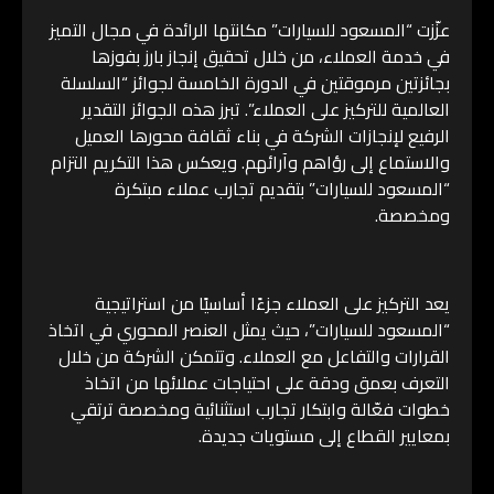
عزّزت “المسعود للسيارات” مكانتها الرائدة في مجال التميز
في خدمة العملاء، من خلال تحقيق إنجاز بارز بفوزها
بجائزتين مرموقتين في الدورة الخامسة لجوائز “السلسلة
العالمية للتركيز على العملاء”. تبرز هذه الجوائز التقدير
الرفيع لإنجازات الشركة في بناء ثقافة محورها العميل
والاستماع إلى رؤاهم وآرائهم. ويعكس هذا التكريم التزام
“المسعود للسيارات” بتقديم تجارب عملاء مبتكرة
ومخصصة.
يعد التركيز على العملاء جزءًا أساسيًا من استراتيجية
“المسعود للسيارات”، حيث يمثل العنصر المحوري في اتخاذ
القرارات والتفاعل مع العملاء. وتتمكن الشركة من خلال
التعرف بعمق ودقة على احتياجات عملائها من اتخاذ
خطوات فعّالة وابتكار تجارب استثنائية ومخصصة ترتقي
بمعايير القطاع إلى مستويات جديدة.