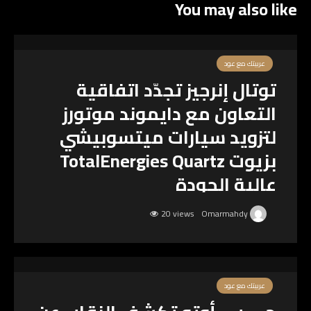
You may also like
عربيتك مع عود
‎توتال إنرجيز تجدّد اتفاقية
التعاون مع دايموند موتورز
لتزويد سيارات ميتسوبيشي
بزيوت TotalEnergies Quartz
عالية الجودة
20 views
Omarmahdy
عربيتك مع عود