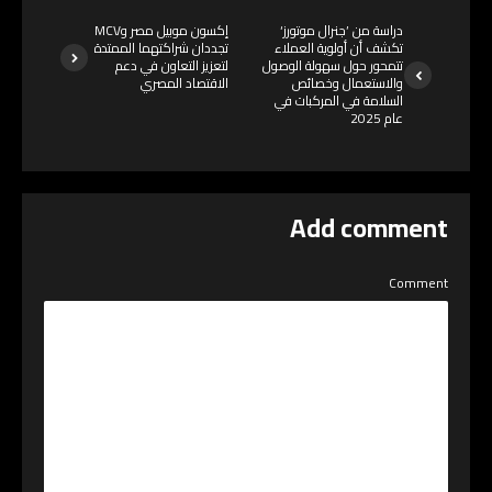
دراسة من ’جنرال موتورز‘
إكسون موبيل مصر وMCV
تكشف أن أولوية العملاء
تجددان شراكتهما الممتدة
تتمحور حول سهولة الوصول
لتعزيز التعاون في دعم
والاستعمال وخصائص
الاقتصاد المصري
السلامة في المركبات في
عام 2025
Add comment
Comment