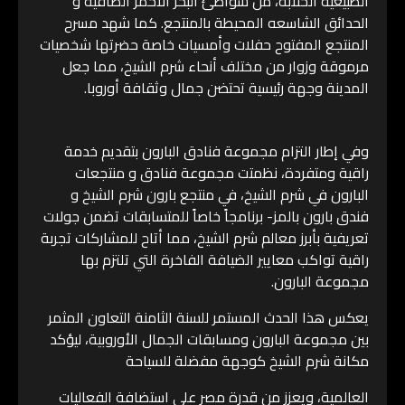
الطبيعية الخلابة، من شواطئ البحر الأحمر الصافية و
الحدائق الشاسعه المحيطة بالمنتجع. كما شهد مسرح
المنتجع المفتوح حفلات وأمسيات خاصة حضرتها شخصيات
مرموقة وزوار من مختلف أنحاء شرم الشيخ، مما جعل
المدينة وجهة رئيسية تحتضن جمال وثقافة أوروبا.
وفي إطار التزام مجموعة فنادق البارون بتقديم خدمة
راقية ومتفردة، نظمتت مجموعة فنادق و منتجعات
البارون في شرم الشيخ، في منتجع بارون شرم الشيخ و
فندق بارون بالمز- برنامجاً خاصاً للمتسابقات تضمن جولات
تعريفية بأبرز معالم شرم الشيخ، مما أتاح للمشاركات تجربة
راقية تواكب معايير الضيافة الفاخرة التي تلتزم بها
مجموعة البارون.
يعكس هذا الحدث المستمر للسنة الثامنة التعاون المثمر
بين مجموعة البارون ومسابقات الجمال الأوروبية، ليؤكد
مكانة شرم الشيخ كوجهة مفضلة للسياحة
العالمية، ويعزز من قدرة مصر على استضافة الفعاليات