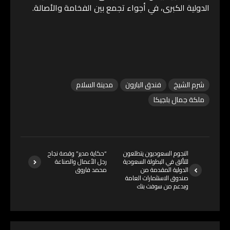
الدولية الكبرى، في أجواء تجمع بين الفخامة والأصالة.
شرم الشيخ
فندق البارون
مدينة السلام
ملكة جمال بلجيكا
النجوم السعوديون يتطلعون
“حكاية مدير” وقصة نجاح
للتألق في البطولة السعودية
رجل الأعمال والصناعة
الدولية المقدمة من
محمد فاروق
صندوق الاستثمارات العامة
وبدعم من سوفت بنك