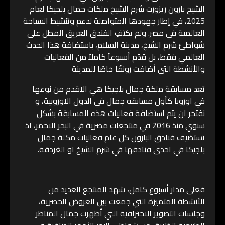
الشيخ بارون ريزورت شرم الشيخ ملكات جمال بلجيكا لعام
2025، في إطار جهودها المتواصلة لدعم وتنشيط السياحة
العالمية في مصر. ولم يكتفِ الفندق العريق المطل على
شواطئ شرم الشيخ، مدينة السلام، باستضافة هذا الحدث
العالمي فقط، بل قدّم أسبوعاً كاملاً من الفعاليات
والأنشطة التي أضافت رونقًا خاصًا للمدينة
تعد مسابقة ملكة جمال بلجيكا هي الاقدم من نوعها
في اوروبا كأول مسابقه جمال في الدول الاوروبية، و
نفتخر ان يتم استضافة فعاليات هذه المسابقة بشكل
سنوي منذ 2016 في منتجعات مصرية في البحر الاحمر، اذ
تستضيف فنادق البارون كل عام فعاليات مكلة جمال
بلجيكا في احدى فنادقها في شرم الشيخ او الغردقة.
فعلى مدار أسبوع كامل، شهد المنتجع العديد من
الأنشطة المتميزة التي جمعت بين العروض الحصرية،
وجلسات التصوير الاحترافية التي أظهرت جمال المناظر