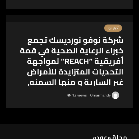
أخبار عود
شركة نوفو نورديسك تجمع
خبراء الرعاية الصحية في قمة
أفريقية ”REACH“ لمواجهة
التحديات المتزايدة للأمراض
غير السارية و منها السمنه,
السكري و أمراض القلب
12 views
Omarmahdy
مجلة «عود»