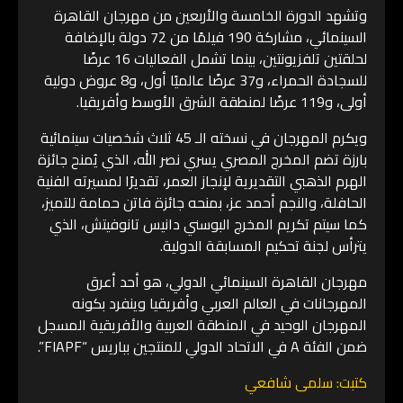
وتشهد الدورة الخامسة والأربعين من مهرجان القاهرة
السينمائي، مشاركة 190 فيلمًا من 72 دولة بالإضافة
لحلقتين تلفزيونتين، بينما تشمل الفعاليات 16 عرضًا
للسجادة الحمراء، و37 عرضًا عالميًا أول، و8 عروض دولية
أولى، و119 عرضًا لمنطقة الشرق الأوسط وأفريقيا.
ويكرم المهرجان في نسخته الـ 45 ثلاث شخصيات سينمائية
بارزة تضم المخرج المصري يسري نصر الله، الذي يُمنح جائزة
الهرم الذهبي التقديرية لإنجاز العمر، تقديرًا لمسيرته الفنية
الحافلة، والنجم أحمد عز، بمنحه جائزة فاتن حمامة للتميز،
كما سيتم تكريم المخرج البوسني دانيس تانوفيتش، الذي
يترأس لجنة تحكيم المسابقة الدولية.
مهرجان القاهرة السينمائي الدولي، هو أحد أعرق
المهرجانات في العالم العربي وأفريقيا وينفرد بكونه
المهرجان الوحيد في المنطقة العربية والأفريقية المسجل
ضمن الفئة A في الاتحاد الدولي للمنتجين بباريس “FIAPF”.
كتبت: سلمى شافعي