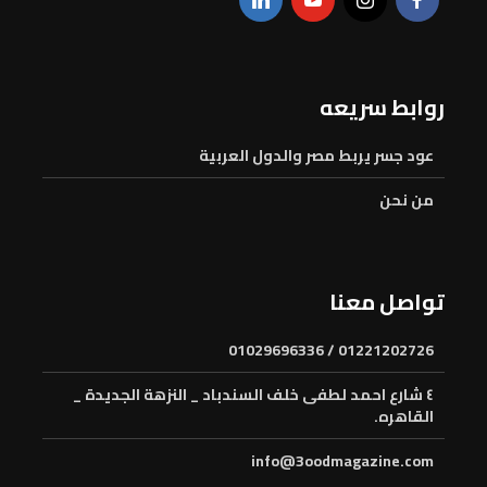
روابط سريعه
عود جسر يربط مصر والدول العربية
من نحن
تواصل معنا
01221202726 / 01029696336
٤ شارع احمد لطفى خلف السندباد _ النزهة الجديدة _
القاهره.
info@3oodmagazine.com