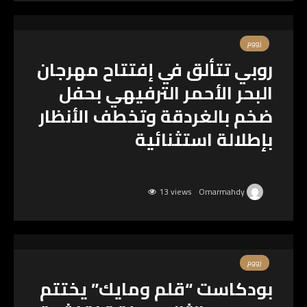
زووم
روبي تتألق في إفتتاح مهرجان
البحر الأحمر الترفيهي بحفل
ضخم بالغردقة وتخطف الأنظار
بإطلالة استثنائية
13 views
Omarmahdy
زووم
بودكاست “قلم ومايك” يختتم