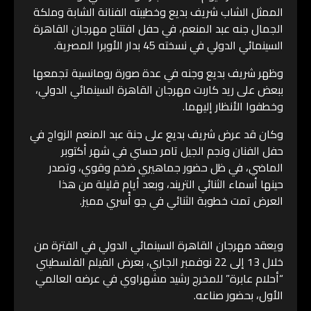
الممثل الشاب شريف بديع وخطيبته الفنانة الشابة وملكة
الجمال جنه عبد المنعم، في حفل افتتاح مهرجان القاهرة
السينمائي الدولي في نسخته 45 بدار الأوبرا المصرية.
وظهر شريف بديع وجنه في عدة صورة رومانسية تجمعها
ببعض على ريد كاربت مهرجان القاهرة السينمائي الدولي،
وخطفوا الأنظار إليهما.
وكان قد عرض شريف بديع على جنة عبد المنعم الزواج في
حفل الفنان ونجم الجيل تامر حسني في شهر أكتوبر
الماضي، في ظل حضور جماهيري ضخم وقوي، وتصدر
حينها أسماء الثنائي التريند، وبعد أيام قليلة من هذا
العرض تمت خطوبة الثنائي في جو أُسري مميز.
ويعقد مهرجان القاهرة السينمائي الدولي في الفترة من
خلال 13 إلى 22 نوفمبر الجاري، بعرض الفيلم الفلسطيني
“أحلام عابرة” للمخرج رشيد مشهراوي في عرضه العالمي
الأول، بحضور صناعه.