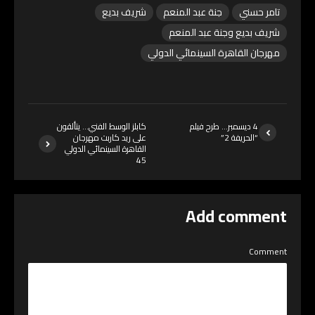
تامر حسني
جنة عبد المنعم
شريف بديع
شريف بديع وجنة عبد المنعم
مهرجان القاهرة السينمائي الدولي
4 ديسمبر… طرح فيلم
كابلز الوسط الفني… يتألقون
“الحريفة 2”
على ريد كاربت مهرجان
القاهرة السينمائي الدولي
45
Add comment
Comment