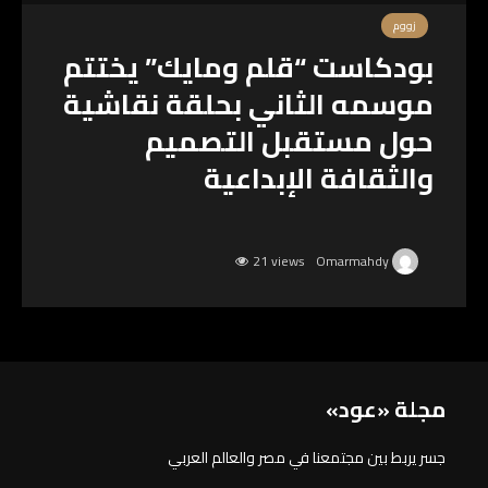
زووم
بودكاست “قلم ومايك” يختتم
موسمه الثاني بحلقة نقاشية
حول مستقبل التصميم
والثقافة الإبداعية
21 views
Omarmahdy
مجلة «عود»
جسر يربط بين مجتمعنا في مصر والعالم العربي