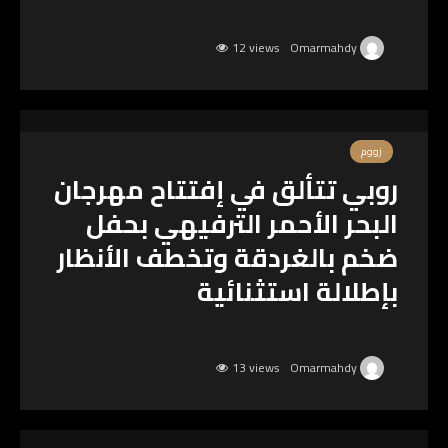
12 views
Omarmahdy
زووم
روبي تتألق في إفتتاح مهرجان
البحر الأحمر الترفيهي بحفل
ضخم بالغردقة وتخطف الأنظار
بإطلالة استثنائية
13 views
Omarmahdy