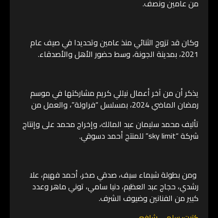
من عامين ونصف.
وكان قد تزوج الثنائي منذ عامين وتحديدا في صيف عام
2021، بمدينة الجونة، وسط حضور الأهل والأصدقاء.
يذكر أن من آخر أعمال نيللي كريم مشاركتها في موسم
رمضان الماضي 2024، بمسلسل “فراولة”، والعمل من
تأليف محمد سليمان عبد المالك، وإخراج محمد على وإنتاج
شركة “sky limit” للمنتج أحمد دسوقي.
ومن بطولة شيماء سيف، صدقي صخر، أحمد فهيم، علا
رشدي، حجاج عبد العظيم، دنيا سامي، توني ماهر وعدد
كبير من الفنانين وضيوف الشرف.
كتبت: سلمى شافعي