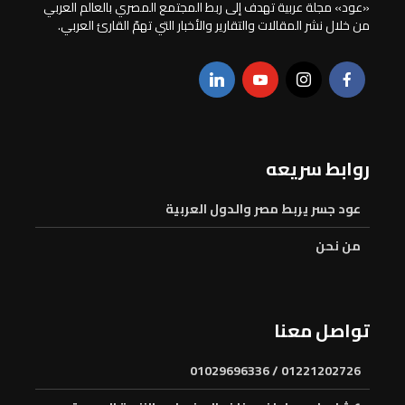
«عود» مجلة عربية تهدف إلى ربط المجتمع المصري بالعالم العربي
من خلال نشر المقالات والتقارير والأخبار التي تهمّ القارئ العربي.
روابط سريعه
عود جسر يربط مصر والدول العربية
من نحن
تواصل معنا
01221202726 / 01029696336