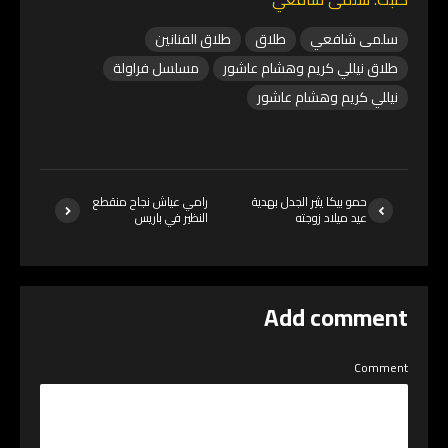
سلمى شافعي
طلاق
طلاق الفنانين
طلاق نيللي كريم وهشام عاشور
مسلسل فراولة
نيللي كريم وهشام عاشور
حمو بيكا يثير الجدل بهدية
رامي عياش نجاح منقطع
عيد ميلاد زوجته
النظير في باريس
Add comment
Comment