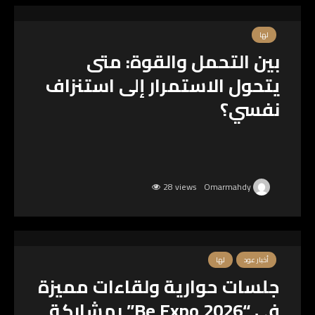
لها
بين التحمل والقوة: متى
يتحول الاستمرار إلى استنزاف
نفسي؟
28 views
Omarmahdy
أخبار عود
لها
جلسات حوارية ولقاءات مميزة
في “Be Expo 2026” بمشاركة