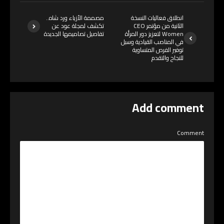
انطلاق فعاليات النسخة
مصممة الأزياء ورد شاه..
الثانية من مؤتمر CEO
تكشف لمجلة عود عن
Women لتعزيز دور المرأة
تفاصيل تصاميمها الجديدة
في المناصب القيادية وسبل
توفير الفرص المتساوية
للنجاح والتقدم
Add comment
Comment