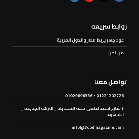
روابط سريعه
عود جسر يربط مصر والدول العربية
من نحن
تواصل معنا
01221202726 / 01029696336
٤ شارع احمد لطفى خلف السندباد _ النزهة الجديدة _
القاهره.
info@3oodmagazine.com