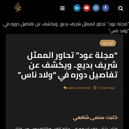
“مجلة عود” تحاور الممثل شريف بديع.. ويكشف عن تفاصيل دوره في
“ولاد ناس”
SEARCH
أخبار عود
“مجلة عود” تحاور الممثل
شريف بديع.. ويكشف عن
تفاصيل دوره في “ولاد ناس”
Add comment
3 min read
كتبت: سلمى شافعي
فنان شاب حفر اسمه في عالم الفن والتليفزيون من خلال