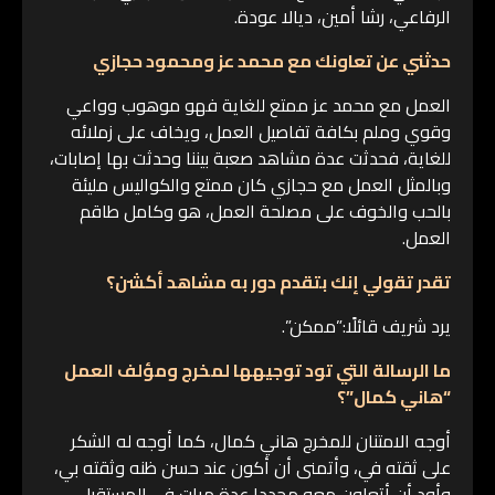
الرفاعي، رشا أمين، ديالا عودة.
حدثني عن تعاونك مع محمد عز ومحمود حجازي
العمل مع محمد عز ممتع للغاية فهو موهوب وواعي
وقوي وملم بكافة تفاصيل العمل، ويخاف على زملائه
للغاية، فحدثت عدة مشاهد صعبة بيننا وحدثت بها إصابات،
وبالمثل العمل مع حجازي كان ممتع والكواليس مليئة
بالحب والخوف على مصلحة العمل، هو وكامل طاقم
العمل.
تقدر تقولي إنك بتقدم دور به مشاهد أكشن؟
يرد شريف قائلًا:”ممكن”.
ما الرسالة التي تود توجيهها لمخرج ومؤلف العمل
“هاني كمال”؟
أوجه الامتنان للمخرج هاني كمال، كما أوجه له الشكر
على ثقته في، وأتمنى أن أكون عند حسن ظنه وثقته بي،
وأود أن أتعاون معه مجددا عدة مرات في المستقبل.