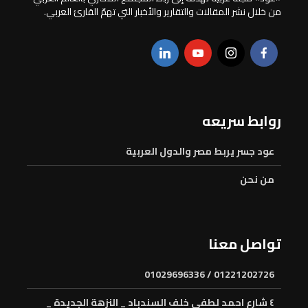
من خلال نشر المقالات والتقارير والأخبار التي تهمّ القارئ العربي.
روابط سريعه
عود جسر يربط مصر والدول العربية
من نحن
تواصل معنا
01221202726 / 01029696336
٤ شارع احمد لطفى خلف السندباد _ النزهة الجديدة _