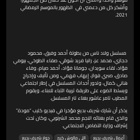
وأشكر كل من دعمني في الظهور بالموسم الرمضاني
2021.
مسلسل ولاد ناس من بطولة أحمد وفيق، محمود
حجازي، محمد عز، رانيا فريد شوقي، صفاء الطوخي، بيومي
فؤاد، لقاء سويدان، جومانا فؤاد، أحمد صيام، وفاء
صادق، صبري فواز، إيهاب فهمي، ومن تأليف وإخراج
هاني كمال، وتدور أحداث المسلسل في إطار اجتماعي
ويسلط الضوء على طريقة تربية الآباء للابناء، ويقوم
المطرب تامر عاشور بغناء تتر المسلسل.
يذكر أن شارك شريف بديع مؤخرا في فيديو كليب “مودة”
والذي قام بغنائه النجم محمد الشرنوبي، وكان تحت
إشراف وزارة التضامن الاجتماعي.
أعمال شريف بديع
اللي مالوش كبير
حوار شريف بديع