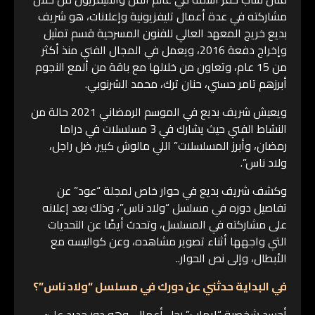
مشاركته في عدة أعمال تليفزيونية وإعلانات، هو شريف
بديع خريج المعهد العالي للفنون المسرحية قسم تمثيل
وإخراج دفعة 2016، ويعمل في المجال الفني منذ أكثر
من 15 عام، وتعاون من خلالها مع باقة من ألمع النجوم
أبرزهم تامر حسني، حنان ترك، محمد الشرنوبي.
ويعيش شريف بديع في الموسم الرمضاني 2021 حالة من
النشاط الفني حيث يشارك في 3 مسلسلات في دراما
رمضان، وأبرز المسلسلات” اللي مالوش كبير، ضل راجل،
ولاد ناس”.
وكشف شريف بديع في حوار خاص لمجلة “عود” عن
تفاصيل دوره في مسلسل “ولاد ناس”، وذلك بعد إعلانه
على مشاركته في المسلسل، وتحدث أيضًا عن التحديات
التي واجهها أثناء تصوير مشاهده، وعن كواليسه مع
الأبطال، وإلى نص الحوار..
في البداية حدثني عن دورك في مسلسل “ولاد ناس”؟
أجسد شخصية “إيهاب” رجل أعمال، وهو دور جديد عليّ