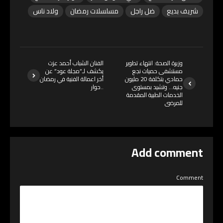
شريف بديع
ضل راجل
مسلسلات رمضان
ولاد ناس
وزيرة الصحة: انتهاء تطوير
الفنان الشباب أحمد عزت
مستشفى حميات نجع
يكشف لـ”مجلة عود” عن
حمادي بتكلفة 20 مليون
أخر اعمالة الفنية في رمضان
جنيه… وتشيد بمستوى
..حوار
الخدمات الطبية المقدمة
للمرضى
Add comment
Comment