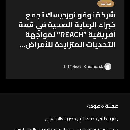
أخبار عود
شركة نوفو نورديسك تجمع
خبراء الرعاية الصحية في قمة
أفريقية ”REACH“ لمواجهة
التحديات المتزايدة للأمراض...
11 views
Omarmahdy
مجلة «عود»
جسر يربط بين مجتمعنا في مصر والعالم العربي
«عود» مجلة عربية تهدف إلى ربط المجتمع المصري بالعالم العربي