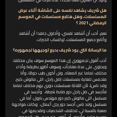
هل شريف يشاهد نفسه على الشاشة أثناء عرض
المسلسلات، وهل هتابع مسلسلات في الموسم
الرمضاني 2021 ؟
نعم، أحب أن أشاهد نفسي، وأحاول جاهدا أن أشاهد
وأتابع جميع المسلسلات، لإكتساب الخبرات.
ما الرسالة التي يود شريف بديع توجيهها لجمهوره؟
أحب أقول لجمهوري إن هذا الموسم سوف يكن مختلفا،
ويحتوي على عدة مفاجأت، وسوف أظهر بطريقة وأداء
مختلف تماما غير المعتاد، ولن أكون طيب دومًا، وأنا
متحمس للغاية بمسلسلات (ضل راجل، اللي مالوش كبير،
ولاد ناس)، لأن الثلاثة مسلسلات دوري بهم مختلف تماما
فأجسد في ضل راجل دور ضابط شرطة، وأجسد في
مسلسل اللي مالوش كبير دور مهندس بترول، أما في
مسلسل ولاد ناس أجسد دور رجل أعمال، وكانت مواجهة
صعبة بالنسبة لي، لاختلاف الشخصيات وتقديمها في
موسم واحد، وأتمنى أن أكون عند حسن ظن الجمهور،