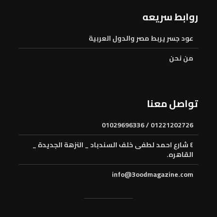
روابط سريعه
عود جسر يربط مصر والدول العربية
من نحن
تواصل معنا
01221202726 / 01029696336
٤ شارع احمد لطفى خلف السندباد _ النزهة الجديدة _
القاهره.
info@3oodmagazine.com