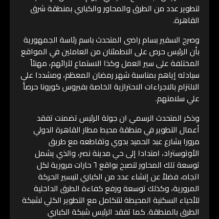
لتطوير عدد من الطرق والمحاور والكباري بمنطقة شرق
القاهرة.
وصرح السفير بسام راضى المتحدث باسم رئاسة الجمهورية
بأن الرئيس حرص على الاطمئنان من العاملين في المواقع
المختلفة على سير العمل وكذا الاستماع لآرائهم، مهنئاً
سيادته إياهم بمناسبة شهر رمضان المعظم، ومشددا علي
الالتزام بالاجراءات الاحترازية الخاصة بفيروس كورونا حرصاً
علي سلامتهم.
وذكر المتحدث الرسمي ان جولة الرئيس تضمنت تفقد
أعمال التطوير في منطقة محيط مطار القاهرة الدولي
مرورا بشارع عبد الحميد بدوي وتقاطعه مع طريق
الأوتوستراد، امتدادا إلى حي مدينة نصر، والذي يشمل
توسعة تلك المحاور لتصبح بواقع ٦ حارات مرورية لكل
اتجاه، فضلاً عن إنشاء عدد من الكباري لتيسير الحركة
المرورية، وكذلك توسعة ورفع كفاءة الطرق الداخلية
للأحياء السكنية المحيطة لتتكامل مع التطوير الكلي لشبكة
الطرق بالمنطقة. كما تفقد الرئيس شبكة الكباري