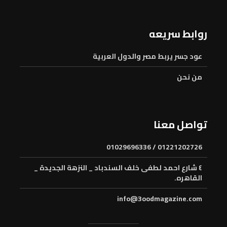
روابط سريعه
عود جسر يربط مصر والدول العربية
من نحن
تواصل معنا
01221202726 / 01029696336
٤ شارع احمد لطفى خلف السندباد _ النزهة الجديدة _
القاهره.
info@3oodmagazine.com