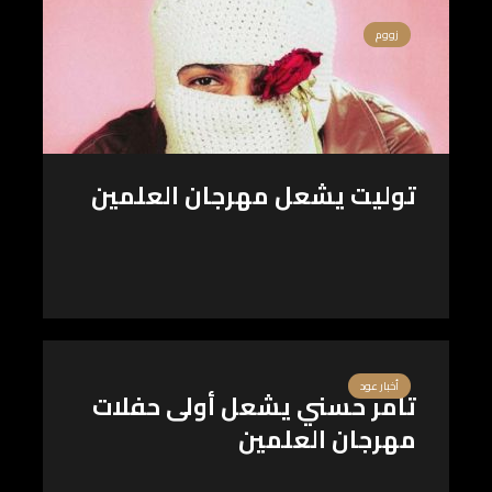
زووم
توليت يشعل مهرجان العلمين
أخبار عود
تامر حسني يشعل أولى حفلات
مهرجان العلمين