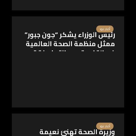
أخبار عود
رئيس الوزراء يشكر “جون جبور”
ممثل منظمة الصحة العالمية
فى القاهرة بعد انتهاء فترته ..
ويتمنى التوفيق لـ”نعيمة
القصير”
أخبار عود
وزيرة الصحة تهنئ نعيمة