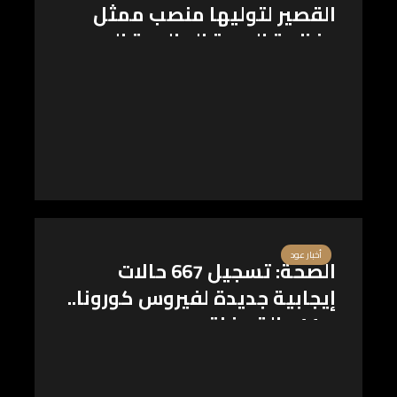
القصير لتوليها منصب ممثل
منظمة الصحة العالمية الجديد
في مصر
أخبار عود
الصحة: تسجيل 667 حالات
إيجابية جديدة لفيروس كورونا..
و 41 حالة وفاة