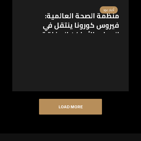
أخبار عود
منظمة الصحة العالمية:
فيروس كورونا ينتقل في
الهواء بالأماكن المغلقة
LOAD MORE