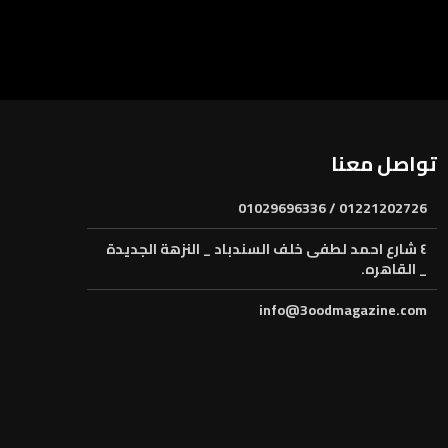
تواصل معنا
01221202726 / 01029696336
٤ شارع احمد لطفى خلف السندباد _ النزهة الجديدة
_ القاهره.
info@3oodmagazine.com