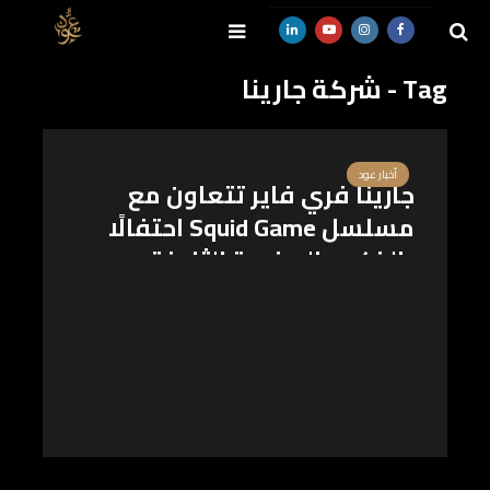
Tag - شركة جارينا
SEARCH
أخبار عود
جارينا فري فاير تتعاون مع
مسلسل Squid Game احتفالًا
بالذكرى السنوية الثامنة
لإطلاق اللعبة